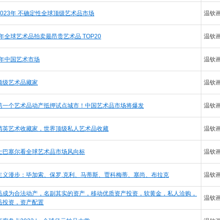
2023年 不确定性全球顶级艺术品市场
温钦
2年全球艺术品拍卖最昂贵艺术品 TOP20
温钦
1年中国艺术市场
温钦
顶级艺术品藏家
温钦
第一个艺术品动产抵押试点城市！中国艺术品市场将爆发
温钦
精英艺术收藏家，世界顶级私人艺术品收藏
温钦
士巴塞尔看全球艺术品市场风向标
温钦
主义漫步：毕加索、保罗.克利、马蒂斯、贾科梅蒂、塞尚、布拉克
温钦
品成为合法动产，名副其实的资产，移动优质资产投资，软黄金，私人洽购，
温钦
品投资，资产配置