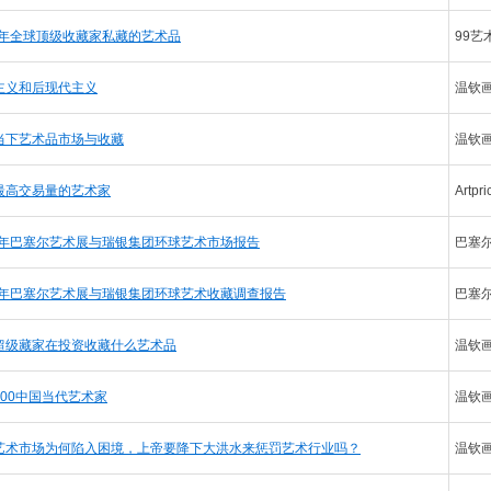
24年全球顶级收藏家私藏的艺术品
99艺
主义和后现代主义
温钦
当下艺术品市场与收藏
温钦
最高交易量的艺术家
Artpri
24年巴塞尔艺术展与瑞银集团环球艺术市场报告
巴塞
24年巴塞尔艺术展与瑞银集团环球艺术收藏调查报告
巴塞
超级藏家在投资收藏什么艺术品
温钦
100中国当代艺术家
温钦
艺术市场为何陷入困境，上帝要降下大洪水来惩罚艺术行业吗？
温钦