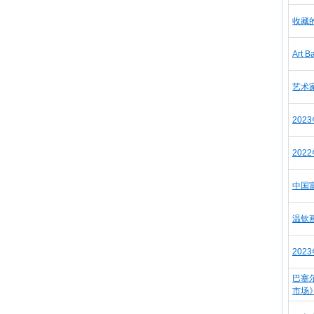
收藏
Art
艺术
20
20
中国
温钦
202
巴塞
市场