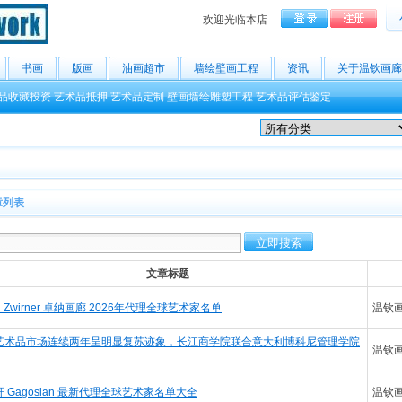
欢迎光临本店
书画
版画
油画超市
墙绘壁画工程
资讯
关于温钦画廊
品收藏投资
艺术品抵押
艺术品定制
壁画墙绘雕塑工程
艺术品评估鉴定
章列表
文章标题
id Zwirner 卓纳画廊 2026年代理全球艺术家名单
温钦
艺术品市场连续两年呈明显复苏迹象，长江商学院联合意大利博科尼管理学院
温钦
 Gagosian 最新代理全球艺术家名单大全
温钦