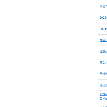
展望
202
202
世界
北京
著名
从瑞
现代
艺术
艺术