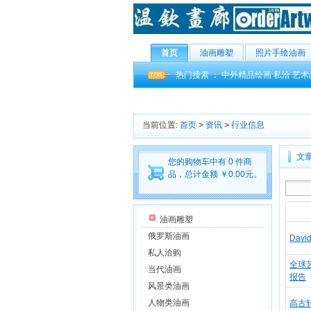
首页
油画雕塑
照片手绘油画
热门搜索 ：
中外精品绘画
私洽
艺术
当前位置:
首页
>
资讯
>
行业信息
文
您的购物车中有 0 件商
品，总计金额 ￥0.00元。
油画雕塑
俄罗斯油画
Dav
私人洽购
全球
当代油画
报告
风景类油画
人物类油画
高古轩