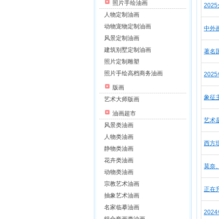
照片手绘油画
20
人物定制油画
动物宠物定制油画
中外
风景定制油画
建筑别墅定制油画
著名国
照片定制雕塑
照片手绘高档商务油画
20
版画
象征
艺术大师版画
油画超市
艺术是
风景类油画
人物类油画
西方
静物类油画
花卉类油画
莫奈
动物类油画
宗教艺术油画
正在
抽象艺术油画
名家临摹油画
202