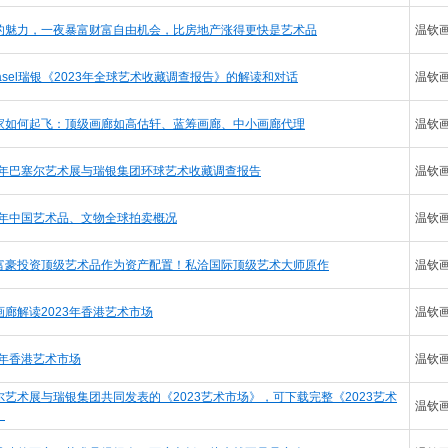
的魅力，一夜暴富财富自由机会，比房地产涨得更快是艺术品
温钦
 Basel瑞银《2023年全球艺术收藏调查报告》的解读和对话
温钦
家如何起飞：顶级画廊如高估轩、蓝筹画廊、中小画廊代理
温钦
23年巴塞尔艺术展与瑞银集团环球艺术收藏调查报告
温钦
22年中国艺术品、文物全球拍卖概况
温钦
富豪投资顶级艺术品作为资产配置！私洽国际顶级艺术大师原作
温钦
画廊解读2023年香港艺术市场
温钦
3年香港艺术市场
温钦
尔艺术展与瑞银集团共同发表的《2023艺术市场》，可下载完整《2023艺术
温钦
》