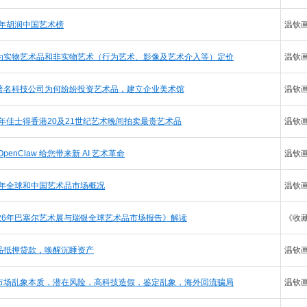
6年胡润中国艺术榜
温钦
为实物艺术品和非实物艺术（行为艺术、影像及艺术介入等）定价
温钦
著名科技公司为何纷纷投资艺术品，建立企业美术馆
温钦
26年佳士得香港20及21世纪艺术晚间拍卖最贵艺术品
温钦
OpenClaw 给您带来新 AI 艺术革命
温钦
26年全球和中国艺术品市场概况
温钦
026年巴塞尔艺术展与瑞银全球艺术品市场报告》解读
《收
品抵押贷款，唤醒沉睡资产
温钦
市场乱象本质，潜在风险，高科技造假，鉴定乱象，海外回流骗局
温钦