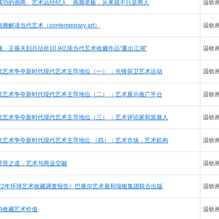
成功的画商、艺术品经纪人、画廊老板，从来就不只是商人
温钦
廊解读当代艺术（contemporary art）
温钦
谦、王薇夫妇总估价10.9亿现当代艺术收藏作品“重出江湖”
温钦
代艺术争夺新时代现代艺术主导地位（一） ：先锋前卫艺术运动
温钦
代艺术争夺新时代现代艺术主导地位（二） ：艺术展示推广平台
温钦
代艺术争夺新时代现代艺术主导地位（三） ：艺术评论家和策展人
温钦
代艺术争夺新时代现代艺术主导地位 （四）：艺术市场，艺术机构
温钦
经营之道，艺术与商业交融
温钦
022年环球艺术收藏调查报告》巴塞尔艺术展和瑞银集团联合出版
温钦
的收藏艺术价值
温钦