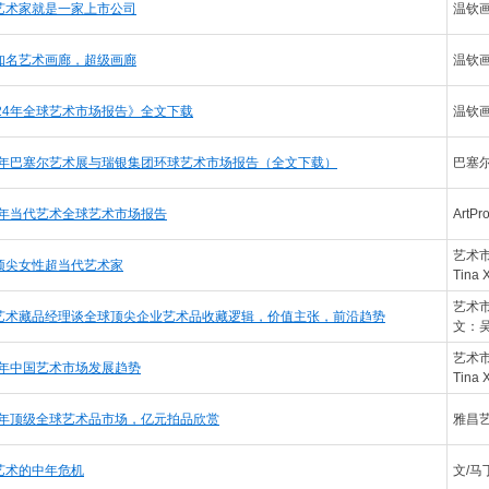
艺术家就是一家上市公司
温钦
知名艺术画廊，超级画廊
温钦
024年全球艺术市场报告》全文下载
温钦
24年巴塞尔艺术展与瑞银集团环球艺术市场报告（全文下载）
巴塞
23年当代艺术全球艺术市场报告
ArtPr
艺术
顶尖女性超当代艺术家
Tina
艺术市
艺术藏品经理谈全球顶尖企业艺术品收藏逻辑，价值主张，前沿趋势
文：
艺术
24年中国艺术市场发展趋势
Tina
23年顶级全球艺术品市场，亿元拍品欣赏
雅昌
艺术的中年危机
文/马