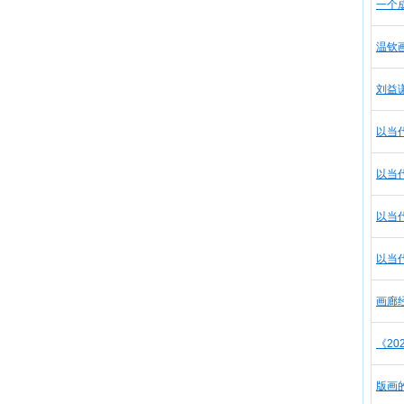
一个
温钦画
刘益
以当
以当
以当
以当
画廊
《2
版画