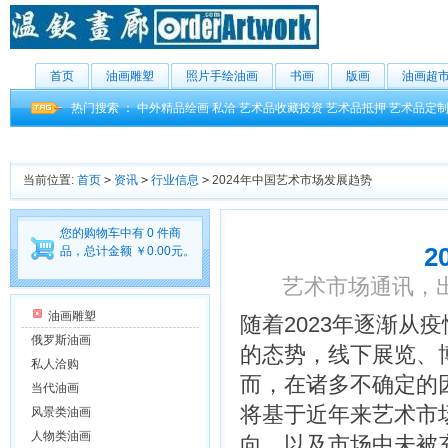
首页
油画雕塑
照片手绘油画
书画
版画
油画超
热门搜索 ：
中外精品绘画
私洽
艺术品收藏投资
艺术品抵押
艺术品定
当前位置:
首页
>
资讯
>
行业信息
>
2024年中国艺术市场发展趋势
您的购物车中有 0 件商
2
品，总计金额 ￥0.00元。
艺术市场通讯，出品人
油画雕塑
随着2023年逐渐
俄罗斯油画
的态势，线下展览、
私人洽购
而，在诸多不确定的
当代油画
将基于近年来艺术市
风景类油画
人物类油画
向，以及市场中未被