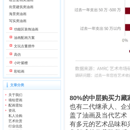
组合套画类油画
街景建筑类油画
海景类油画
写实类油画
功能区装饰油画
油画配画方案
文玩古董摆件
高仿
小叶紫檀
彩铅画
文章分类
关于我们
80%的中层购买力藏
墙绘壁画
也有二代继承人、企
配画需知
资讯
盖了油画及当代艺术
私人洽购
艺术欣赏
有多元的艺术品味和
行业信息