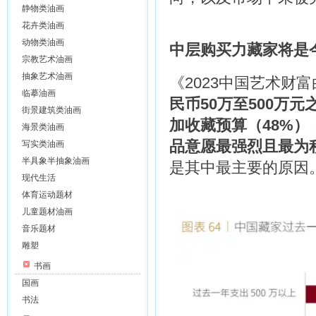
静物类油画
花卉类油画
动物类油画
中层购买力藏家将是
宗教艺术油画
抽象艺术油画
《2023中国艺术财
临摹油画
民币50万至500万
街景建筑类油画
加收藏预算（48%）
海景类油画
品意愿最强烈且最为
写实类油画
半具象半抽象油画
是其中最主要的原因
现代生活
体育运动题材
儿童题材油画
音乐题材
雕塑
书画
国画
书法