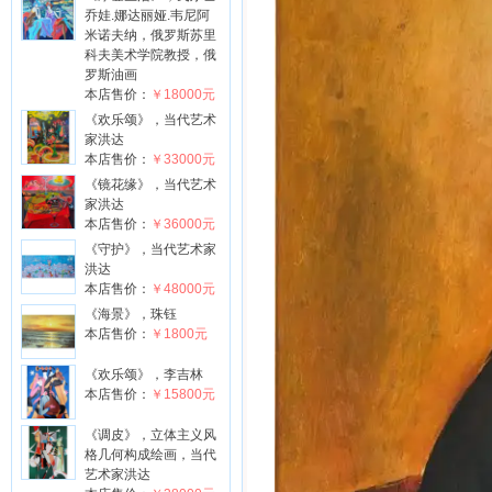
乔娃.娜达丽娅.韦尼阿
米诺夫纳，俄罗斯苏里
科夫美术学院教授，俄
罗斯油画
本店售价：
￥18000元
《欢乐颂》，当代艺术
家洪达
本店售价：
￥33000元
《镜花缘》，当代艺术
家洪达
本店售价：
￥36000元
《守护》，当代艺术家
洪达
本店售价：
￥48000元
《海景》，珠钰
本店售价：
￥1800元
《欢乐颂》，李吉林
本店售价：
￥15800元
《调皮》，立体主义风
格几何构成绘画，当代
艺术家洪达