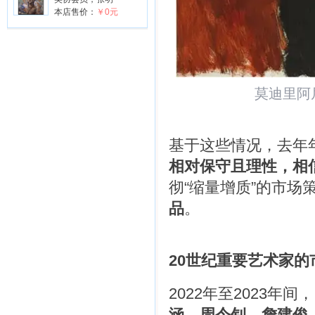
本店售价：
￥0元
莫迪里阿
基于这些情况，去年
相对保守且理性，相
彻“缩量增质”的市场
品
。
20世纪重要艺术家
2022年至2023年
涵、周令钊、詹建俊