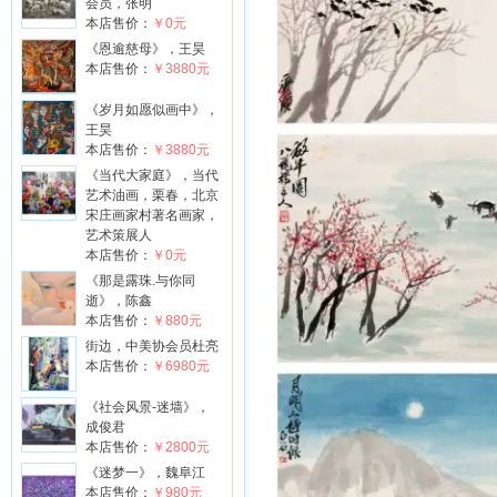
会员，张明
本店售价：
￥0元
《恩逾慈母》，王昊
本店售价：
￥3880元
《岁月如愿似画中》，
王昊
本店售价：
￥3880元
《当代大家庭》，当代
艺术油画，栗春，北京
宋庄画家村著名画家，
艺术策展人
本店售价：
￥0元
《那是露珠.与你同
逝》，陈鑫
本店售价：
￥880元
街边，中美协会员杜亮
本店售价：
￥6980元
《社会风景-迷墙》，
成俊君
本店售价：
￥2800元
《迷梦一》，魏阜江
本店售价：
￥980元