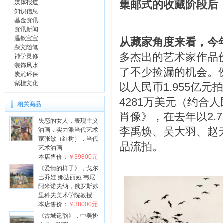
集邮式的收藏阶段后
媒体报道
知识信息
基金资讯
资讯新闻
温钦宝宝
从藏家角度来看，今
杂文随笔
多杰出的艺术家作品
神学灵修
装饰风水
了不少捡漏的机会。
炭雕环保
紫檀文化
以人民币1.955亿元
4281万美元（约合
相关商品
肖像》，在去年以2.
失恋的女人，表现主义
李禹焕、吴大羽、赵
油画，实力派当代艺术
家张敏（红树），当代
品流拍。
艺术油画
本店售价：
￥39800元
《爱情的样子》，戈尔
巴乔娃.娜达丽娅.韦尼
阿米诺夫纳，俄罗斯苏
里科夫美术学院教授
本店售价：
￥38000元
《古城遗韵》，中美协