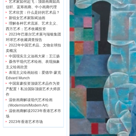
艺术家如何起飞：顶级画廊如高
估轩、蓝筹画廊、中小画廊代理
艺术欣赏：什么是好的艺术品？
新锐女艺术家陈斌油画
理解各种艺术流派、艺术主义、
西方艺术；艺术收藏投资
2023年巴塞尔艺术展与瑞银集团
环球艺术收藏调查报告
2022年中国艺术品、文物全球拍
卖概况
中国现实主义油画大家：王江扬
聂伟平现代艺术绘画、表现抽象
主义绘画欣赏
表现主义绘画始祖：爱德华·蒙克
Edvard Munch
中国富豪投资顶级艺术品作为资
产配置！私洽国际顶级艺术大师原
作
温钦画廊解读现代艺术绘画
（Modernism/Modern Art）
温钦画廊解读2023年香港艺术市
场
2023年香港艺术市场