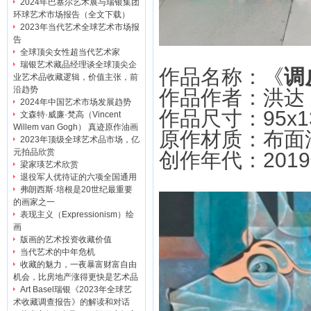
2024年巴塞尔艺术展与瑞银集团
环球艺术市场报告（全文下载）
2023年当代艺术全球艺术市场报
告
全球顶尖女性超当代艺术家
瑞银艺术藏品经理谈全球顶尖企
作品名称：《
调
业艺术品收藏逻辑，价值主张，前
沿趋势
作品作者：洪达
2024年中国艺术市场发展趋势
作品尺寸：95x13
文森特·威廉·梵高（Vincent
Willem van Gogh） 真迹原作油画
原作材质：布面
2023年顶级全球艺术品市场，亿
元拍品欣赏
创作年代：201
梁家瑛艺术欣赏
退役军人优待证的六项全国通用
弗朗西斯·培根是20世纪最重要
的画家之一
表现主义（Expressionism）绘
画
版画的艺术投资收藏价值
当代艺术的中年危机
收藏的魅力，一夜暴富财富自由
机会，比房地产涨得更快是艺术品
Art Basel瑞银《2023年全球艺
术收藏调查报告》的解读和对话