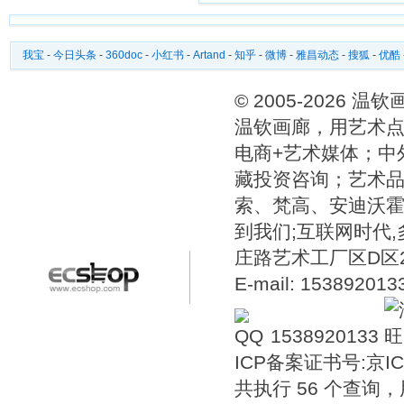
我宝
-
今日头条
-
360doc
-
小红书
-
Artand
-
知乎
-
微博
-
雅昌动态
-
搜狐
-
优酷
© 2005-2026 
温钦画廊，用艺术点
电商+艺术媒体；中
藏投资咨询；艺术
索、梵高、安迪沃
到我们;互联网时代
庄路艺术工厂区D区2号温
E-mail: 15389201
1538920133
ICP备案证书号:
京IC
共执行 56 个查询，用