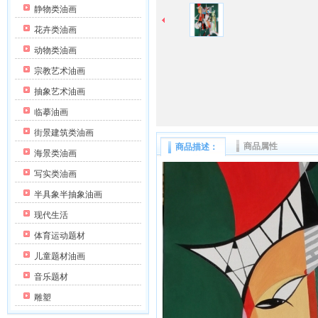
静物类油画
花卉类油画
动物类油画
宗教艺术油画
抽象艺术油画
临摹油画
街景建筑类油画
商品属性
商品描述：
海景类油画
写实类油画
半具象半抽象油画
现代生活
体育运动题材
儿童题材油画
音乐题材
雕塑