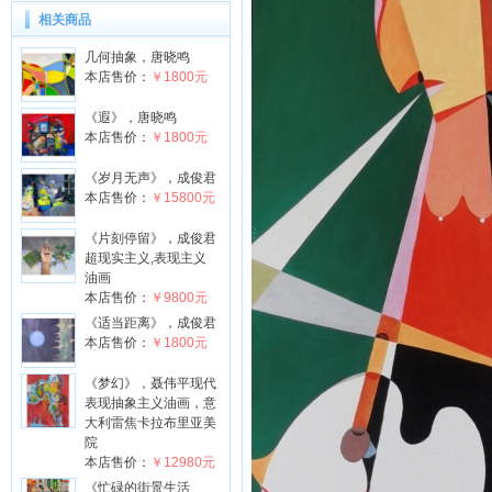
相关商品
几何抽象，唐晓鸣
本店售价：
￥1800元
《遐》，唐晓鸣
本店售价：
￥1800元
《岁月无声》，成俊君
本店售价：
￥15800元
《片刻停留》，成俊君
超现实主义,表现主义
油画
本店售价：
￥9800元
《适当距离》，成俊君
本店售价：
￥1800元
《梦幻》，聂伟平现代
表现抽象主义油画，意
大利雷焦卡拉布里亚美
院
本店售价：
￥12980元
《忙碌的街景生活