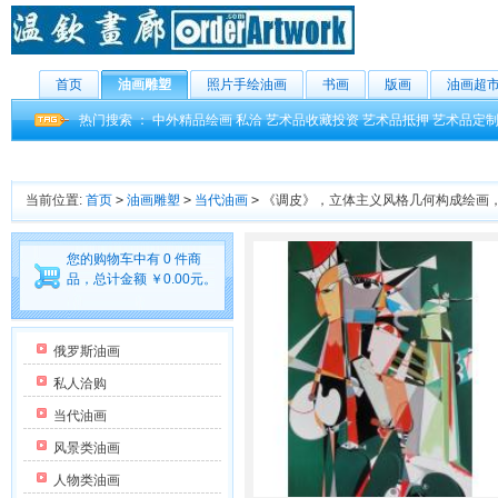
首页
油画雕塑
照片手绘油画
书画
版画
油画超
热门搜索 ：
中外精品绘画
私洽
艺术品收藏投资
艺术品抵押
艺术品定
当前位置:
首页
>
油画雕塑
>
当代油画
>
《调皮》，立体主义风格几何构成绘画
您的购物车中有 0 件商
品，总计金额 ￥0.00元。
俄罗斯油画
私人洽购
当代油画
风景类油画
人物类油画