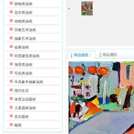
静物类油画
花卉类油画
动物类油画
宗教艺术油画
抽象艺术油画
临摹油画
商品属性
商品描述：
街景建筑类油画
海景类油画
写实类油画
半具象半抽象油画
现代生活
体育运动题材
儿童题材油画
音乐题材
雕塑