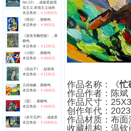
No.13》，成俊君超现
实主义,表现主义油画
本店售价：
￥15800元
《情侣》，唐晓鸣
本店售价：
￥9800元
《波洛克畅想曲》，唐
晓鸣
本店售价：
￥1280元
《小隙》，唐晓鸣
本店售价：
￥2800元
《花仙子》，赵俊海
本店售价：
￥1280元
作品名称：《
忙
几何抽象，唐晓鸣
本店售价：
￥1800元
作品作者：陈斌
作品尺寸：
25X
《遐》，唐晓鸣
本店售价：
￥1800元
创作年代：202
作品材质：布面
《岁月无声》，成俊君
本店售价：
￥15800元
收藏机构：温钦