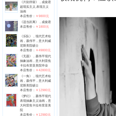
《片刻停留》，成俊君
超现实主义,表现主义
油画
本店售价：
￥9800元
《适当距离》，成俊君
本店售价：
￥1800元
《乐队》，现代艺术绘
画，聂伟平，意大利威
尼斯美院硕士
本店售价：
￥49800元
《无题》，聂伟平现代
抽象油画，意大利雷焦
卡拉布里亚美院毕业
本店售价：
￥42800元
《一角》，现代艺术绘
画，聂伟平，意大利威
尼斯美院硕士
本店售价：
￥12980元
《梦幻》，聂伟平现代
表现抽象主义油画，意
大利雷焦卡拉布里亚美
院
本店售价：
￥12980元