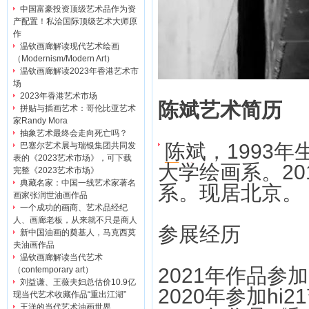
中国富豪投资顶级艺术品作为资
产配置！私洽国际顶级艺术大师原
作
温钦画廊解读现代艺术绘画
（Modernism/Modern Art）
温钦画廊解读2023年香港艺术市
场
2023年香港艺术市场
陈斌艺术简历
拼贴与插画艺术：哥伦比亚艺术
家Randy Mora
抽象艺术最终会走向死亡吗？
陈斌
，1993
巴塞尔艺术展与瑞银集团共同发
表的《2023艺术市场》，可下载
大学绘画系。2
完整《2023艺术市场》
典藏名家：中国一线艺术家著名
系。现居北京。
画家张润世油画作品
一个成功的画商、艺术品经纪
人、画廊老板，从来就不只是商人
参展经历
新中国油画的奠基人，马克西莫
夫油画作品
温钦画廊解读当代艺术
2021年作品参
（contemporary art）
刘益谦、王薇夫妇总估价10.9亿
2020年参加h
现当代艺术收藏作品“重出江湖”
王洋的当代艺术油画世界