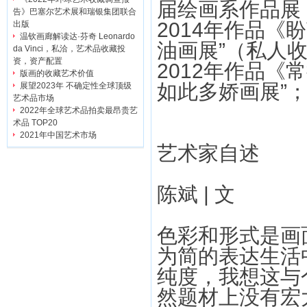
届绘画系作品展
告》巴塞尔艺术展和瑞银集团联合
2014年作品《
出版
温钦画廊解读达·芬奇 Leonardo
油画展”（私人
da Vinci，私洽，艺术品收藏投
资，资产配置
2012年作品《
版画的收藏艺术价值
如此多娇画展”
展望2023年 不确定性全球顶级
艺术品市场
2022年全球艺术品拍卖最昂贵艺
术品 TOP20
2021年中国艺术市场
艺术家自述
陈斌 | 文
色彩和形式是画
为简的表达生活
纯度，我想这与
然题材上没有宏