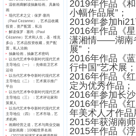
2019年作品《
温钦画廊解读抽象绘画、具象绘
小幅作品展”；
画
现代艺术之父：保罗·塞尚
2019年参加h
（Paul Cezanne），艺术品收藏
投资，资产配置，私洽
2016年作品《
解读保罗 · 塞尚（Paul
潇湘情——湖南
Cézanne）艺术和人生，圣 · 维克
多山，艺术品投资收藏，资产配
展” ；
置，私人洽购
抽象绘画，抽象艺术密码
2016年作品《
以当代艺术争夺新时代现代艺术
行中国”艺术展
主导地位（一） ：先锋前卫艺术
运动
2016年作品《
以当代艺术争夺新时代现代艺术
主导地位（二） ：艺术展示推广
定为优秀作品；
平台
2016年参加
以当代艺术争夺新时代现代艺术
主导地位（三） ：艺术评论家和
2016年作品
策展人
以当代艺术争夺新时代现代艺术
年美术人才作品
主导地位 （四）：艺术市场，艺
2015年获湖南
术机构
画廊经营之道，艺术与商业交融
2015年作品
温钦画廊：100幅世界名画
《2022年环球艺术收藏调查报