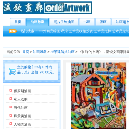
首页
油画雕塑
照片手绘油画
书画
版画
油画超
热门搜索 ：
中外精品绘画
私洽
艺术品收藏投资
艺术品抵押
艺术品定
当前位置:
首页
>
油画雕塑
>
街景建筑类油画
>
《忙碌的市场》，新锐女画家陈
您的购物车中有 0 件商
品，总计金额 ￥0.00元。
俄罗斯油画
私人洽购
当代油画
风景类油画
人物类油画