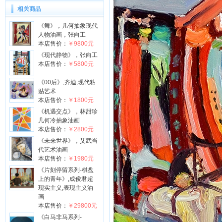
相关商品
《舞》，几何抽象现代
人物油画，张向工
本店售价：
￥9800元
《现代静物》，张向工
本店售价：
￥5800元
《00后》,齐迪,现代粘
贴艺术
本店售价：
￥1800元
《机遇交点》，林甜珍
几何冷抽象油画
本店售价：
￥2800元
《未来世界》，艾武当
代艺术油画
本店售价：
￥1980元
《片刻停留系列-棋盘
上的青年》,成俊君超
现实主义,表现主义油
画
本店售价：
￥29800元
《白马非马系列-