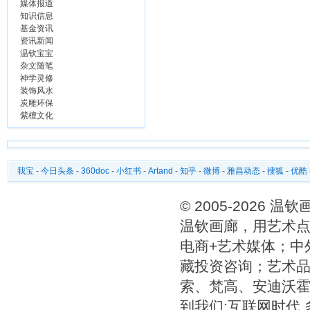
媒体报道
知识信息
基金资讯
资讯新闻
温钦宝宝
杂文随笔
神学灵修
装饰风水
炭雕环保
紫檀文化
我宝
-
今日头条
-
360doc
-
小红书
-
Artand
-
知乎
-
微博
-
雅昌动态
-
搜狐
-
优酷
© 2005-2026 
温钦画廊，用艺术点
电商+艺术媒体；中
藏投资咨询；艺术
索、梵高、安迪沃
到我们;互联网时代