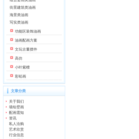
组合套画类油画
街景建筑类油画
海景类油画
写实类油画
功能区装饰油画
油画配画方案
文玩古董摆件
高仿
小叶紫檀
彩铅画
文章分类
关于我们
墙绘壁画
配画需知
资讯
私人洽购
艺术欣赏
行业信息