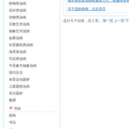
俄罗斯名家油画收藏潜力大，收藏投资
静物类油画
关于温钦画廊，北京宋庄
花卉类油画
动物类油画
总计 6 个记录，共 1 页。
第一页
上一页
下
宗教艺术油画
抽象艺术油画
临摹油画
街景建筑类油画
海景类油画
写实类油画
半具象半抽象油画
现代生活
体育运动题材
儿童题材油画
音乐题材
雕塑
书画
国画
书法