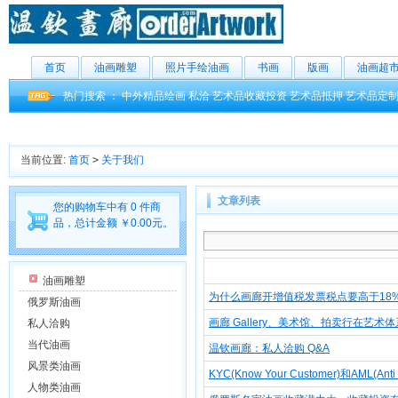
首页
油画雕塑
照片手绘油画
书画
版画
油画超
热门搜索 ：
中外精品绘画
私洽
艺术品收藏投资
艺术品抵押
艺术品定
当前位置:
首页
>
关于我们
文章列表
您的购物车中有 0 件商
品，总计金额 ￥0.00元。
油画雕塑
为什么画廊开增值税发票税点要高于18
俄罗斯油画
画廊 Gallery、美术馆、拍卖行在艺术
私人洽购
当代油画
温钦画廊：私人洽购 Q&A
风景类油画
KYC(Know Your Customer)和AML(Anti 
人物类油画