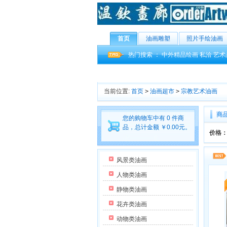
首页
油画雕塑
照片手绘油画
热门搜索 ：
中外精品绘画
私洽
艺术
当前位置:
首页
>
油画超市
>
宗教艺术油画
商
您的购物车中有 0 件商
品，总计金额 ￥0.00元。
价格
风景类油画
人物类油画
静物类油画
花卉类油画
动物类油画