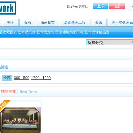
欢迎光临本店
书画
版画
油画超市
墙绘壁画工程
资讯
关于温钦画廊
品收藏投资
艺术品抵押
艺术品定制
壁画墙绘雕塑工程
艺术品评估鉴定
品筛选
：
全部
300 - 500
1700 - 1900