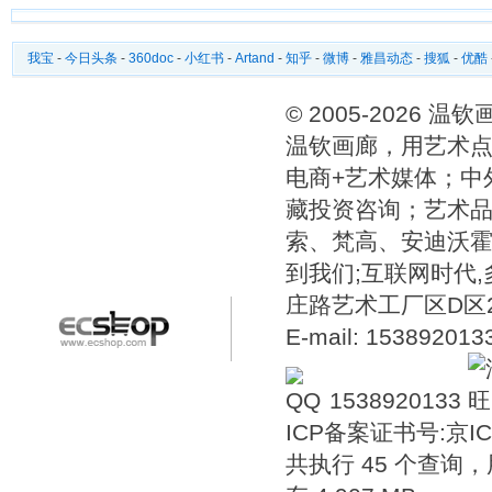
我宝
-
今日头条
-
360doc
-
小红书
-
Artand
-
知乎
-
微博
-
雅昌动态
-
搜狐
-
优酷
© 2005-2026 
温钦画廊，用艺术点
电商+艺术媒体；中
藏投资咨询；艺术
索、梵高、安迪沃
到我们;互联网时代
庄路艺术工厂区D区2号温
E-mail: 15389201
1538920133
ICP备案证书号:
京IC
共执行 45 个查询，用