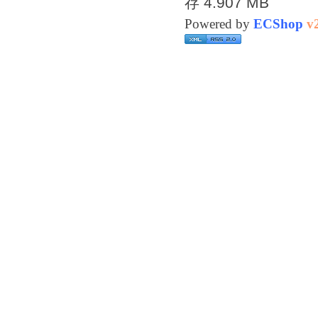
存 4.907 MB
Powered by
ECShop
v