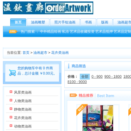
首页
油画雕塑
照片手绘油画
书画
版画
油画超
热门搜索 ：
中外精品绘画
私洽
艺术品收藏投资
艺术品抵押
艺术品定
当前位置:
首页
>
油画超市
>
花卉类油画
商品筛选
您的购物车中有 0 件商
品，总计金额 ￥0.00元。
价格：
全部
0 - 900
900 - 1800
1800
8100 - 9000
风景类油画
人物类油画
静物类油画
花卉类油画
动物类油画