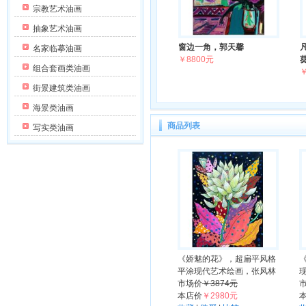
宗教艺术油画
抽象艺术油画
窗边一角，郭天馨
名家临摹油画
￥8800元
组合套画类油画
￥
街景建筑类油画
海景类油画
商品列表
写实类油画
《娇魅的花》，超扁平风格
平涂现代艺术绘画，张风林
市场价
￥3874元
本店价
￥2980元