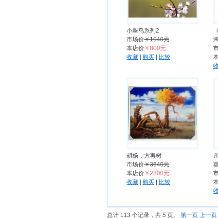
小翠鸟系列2
市场价
￥1040元
本店价
￥800元
收藏
|
购买
|
比较
胡杨，方再树
市场价
￥3640元
本店价
￥2800元
收藏
|
购买
|
比较
总计 113 个记录，共 5 页。
第一页
上一页