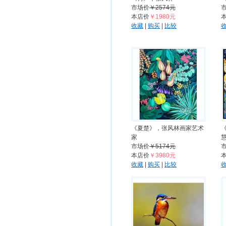
市场价
￥2574元
本店价
￥1980元
收藏
|
购买
|
比较
《夏楚》，张风林画家艺术
家
市场价
￥5174元
本店价
￥3980元
收藏
|
购买
|
比较