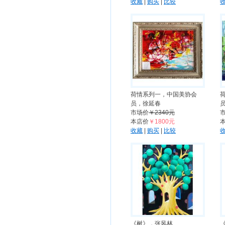
收藏
|
购买
|
比较
荷情系列一，中国美协会
员，徐延春
市场价
￥2340元
本店价
￥1800元
收藏
|
购买
|
比较
《树》，张风林