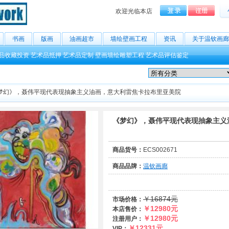
欢迎光临本店
书画
版画
油画超市
墙绘壁画工程
资讯
关于温钦画廊
品收藏投资
艺术品抵押
艺术品定制
壁画墙绘雕塑工程
艺术品评估鉴定
梦幻》，聂伟平现代表现抽象主义油画，意大利雷焦卡拉布里亚美院
《梦幻》，聂伟平现代表现抽象主义
商品货号：
ECS002671
商品品牌：
温钦画廊
￥16874元
市场价格：
￥12980元
本店售价：
￥12980元
注册用户：
￥12331元
VIP：