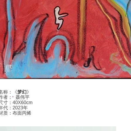
名称：《
梦幻
》
作者：
聂伟平
寸：40X60cm
年代：2023年
材质：布面丙烯