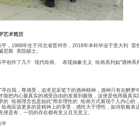
平艺术简历
伟平
，1988年生于河北省晋州市，2018年本科毕业于
意大利
雷
威尼斯
美院
硕士。
伟平
创作了几个
现代绘画
、
表现抽象主义
绘画
系列如“酒神系
无”寻自我，尊感受，追求尼采笔下的酒神精神，酒神只有在醉梦
才能把内心最真实的感受自由的发展到极致，这便是他用最真实的
求的
绘画理念
也是如此“用非理性的
绘画方式
展现个人内心的
绘画
应该更多的是精神上的享受，感性大于理性，如诗歌般表
无便是有，一切的存在都有意义且无意义。
伟平