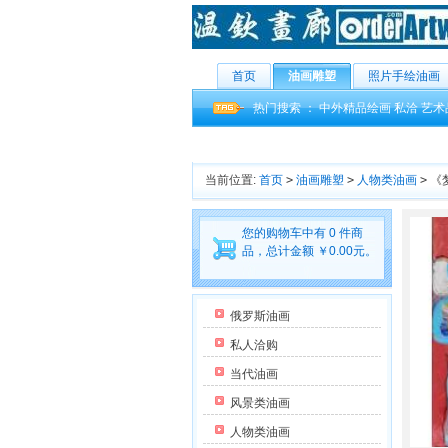
首页
油画雕塑
照片手绘油画
热门搜索 ：
中外精品绘画
私洽
艺术
当前位置:
首页
>
油画雕塑
>
人物类油画
>
《
您的购物车中有 0 件商
品，总计金额 ￥0.00元。
俄罗斯油画
私人洽购
当代油画
风景类油画
人物类油画