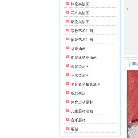
静物类油画
花卉类油画
动物类油画
宗教艺术油画
抽象艺术油画
临摹油画
街景建筑类油画
商
海景类油画
写实类油画
半具象半抽象油画
现代生活
体育运动题材
儿童题材油画
音乐题材
雕塑