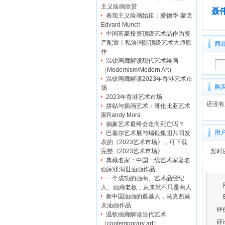
主义绘画欣赏
聂
表现主义绘画始祖：爱德华·蒙克
Edvard Munch
中国富豪投资顶级艺术品作为资
产配置！私洽国际顶级艺术大师原
商
作
温钦画廊解读现代艺术绘画
（Modernism/Modern Art）
温钦画廊解读2023年香港艺术市
购
场
2023年香港艺术市场
还没有
拼贴与插画艺术：哥伦比亚艺术
家Randy Mora
抽象艺术最终会走向死亡吗？
用
巴塞尔艺术展与瑞银集团共同发
表的《2023艺术市场》，可下载
暂时
完整《2023艺术市场》
典藏名家：中国一线艺术家著名
画家张润世油画作品
一个成功的画商、艺术品经纪
人、画廊老板，从来就不只是商人
新中国油画的奠基人，马克西莫
夫油画作品
评
温钦画廊解读当代艺术
评
（contemporary art）