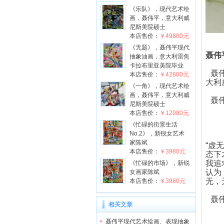
《乐队》，现代艺术绘
画，聂伟平，意大利威
尼斯美院硕士
本店售价：
￥49800元
《无题》，聂伟平现代
聂伟
抽象油画，意大利雷焦
卡拉布里亚美院毕业
聂
本店售价：
￥42800元
大利
《一角》，现代艺术绘
画，聂伟平，意大利威
聂
尼斯美院硕士
本店售价：
￥12980元
《忙碌的街景生活
No.2》，新锐女艺术
家陈斌
“虚
本店售价：
￥3980元
态下
我追
《忙碌的市场》，新锐
认为
女画家陈斌
无，
本店售价：
￥3980元
聂
相关文章
聂伟平现代艺术绘画、表现抽象