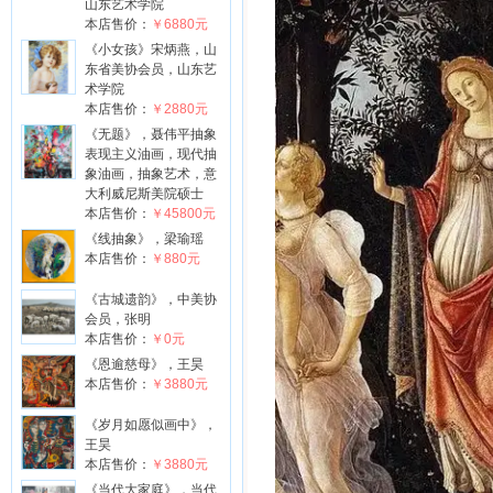
山东艺术学院
本店售价：
￥6880元
《小女孩》宋炳燕，山
东省美协会员，山东艺
术学院
本店售价：
￥2880元
《无题》，聂伟平抽象
表现主义油画，现代抽
象油画，抽象艺术，意
大利威尼斯美院硕士
本店售价：
￥45800元
《线抽象》，梁瑜瑶
本店售价：
￥880元
《古城遗韵》，中美协
会员，张明
本店售价：
￥0元
《恩逾慈母》，王昊
本店售价：
￥3880元
《岁月如愿似画中》，
王昊
本店售价：
￥3880元
《当代大家庭》，当代