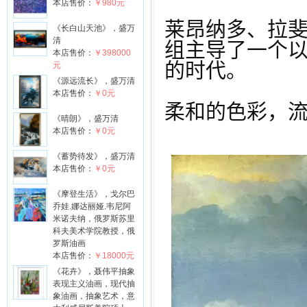
本店售价：
￥980元
莱昂纳多、拉
《长白山天池》，盛万
清
组主导了一个
本店售价：
￥398000
的时代。
元
《源远流长》，盛万清
本店售价：
￥0元
柔和的色彩，
《晴朗》，盛万清
本店售价：
￥0元
《蓄势待发》，盛万清
本店售价：
￥0元
《摩登生活》，戈尔巴
乔娃.娜达丽娅.韦尼阿
米诺夫纳，俄罗斯苏里
科夫美术学院教授，俄
罗斯油画
本店售价：
￥18000元
《花卉》，聂伟平抽象
表现主义油画，现代抽
象油画，抽象艺术，意