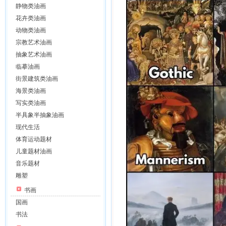
静物类油画
花卉类油画
动物类油画
宗教艺术油画
抽象艺术油画
临摹油画
街景建筑类油画
海景类油画
写实类油画
半具象半抽象油画
现代生活
体育运动题材
儿童题材油画
音乐题材
雕塑
书画
国画
书法