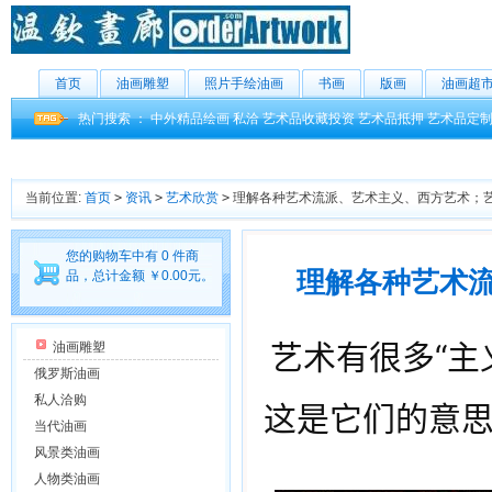
首页
油画雕塑
照片手绘油画
书画
版画
油画超
热门搜索 ：
中外精品绘画
私洽
艺术品收藏投资
艺术品抵押
艺术品定
当前位置:
首页
>
资讯
>
艺术欣赏
>
理解各种艺术流派、艺术主义、西方艺术；
您的购物车中有 0 件商
理解各种艺术
品，总计金额 ￥0.00元。
艺术有很多“主
油画雕塑
俄罗斯油画
私人洽购
这是它们的意
当代油画
风景类油画
人物类油画