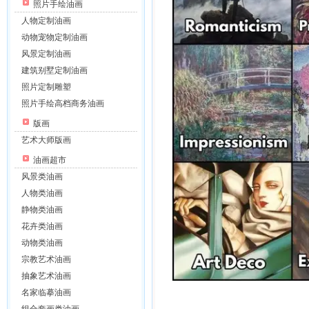
照片手绘油画
人物定制油画
动物宠物定制油画
风景定制油画
建筑别墅定制油画
照片定制雕塑
照片手绘高档商务油画
版画
艺术大师版画
油画超市
风景类油画
人物类油画
静物类油画
花卉类油画
动物类油画
宗教艺术油画
抽象艺术油画
名家临摹油画