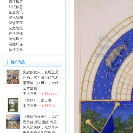
媒体报道
知识信息
基金资讯
资讯新闻
温钦宝宝
杂文随笔
神学灵修
装饰风水
炭雕环保
紫檀文化
相关商品
失恋的女人，表现主义
油画，实力派当代艺术
家张敏（红树），当代
艺术油画
本店售价：
￥39800元
《垂钓》，张玉潘
本店售价：
￥2880元
《爱情的样子》，戈尔
巴乔娃.娜达丽娅.韦尼
阿米诺夫纳，俄罗斯苏
里科夫美术学院教授