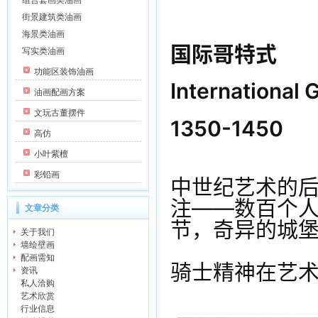
组合套画类油画
街景建筑类油画
海景类油画
国际哥特式
写实类油画
功能区装饰油画
International 
油画配画方案
文玩古董摆件
1350-1450
高仿
小叶紫檀
彩铅画
中世纪艺术的后
注——数百个
文章分类
节，奇异的城
关于我们
墙绘壁画
配画需知
骑士精神在艺
资讯
私人洽购
艺术欣赏
行业信息