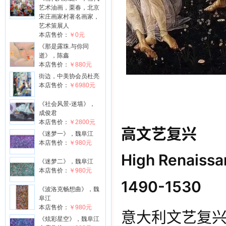
艺术油画，栗春，北京
宋庄画家村著名画家，
艺术策展人
本店售价：
￥0元
《那是露珠.与你同
逝》，陈鑫
本店售价：
￥880元
街边，中美协会员杜亮
本店售价：
￥6980元
《社会风景-迷墙》，
成俊君
本店售价：
￥2800元
高文艺复兴
《迷梦一》，魏阜江
本店售价：
￥980元
High Renaissa
《迷梦二》，魏阜江
本店售价：
￥980元
1490-1530
《波洛克畅想曲》，魏
阜江
本店售价：
￥980元
意大利文艺复
《炫彩星空》，魏阜江