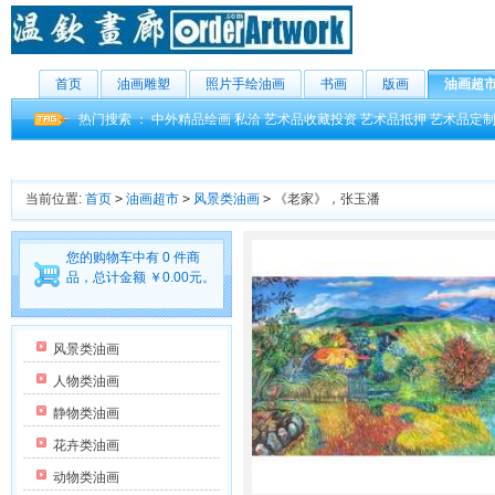
首页
油画雕塑
照片手绘油画
书画
版画
油画超
热门搜索 ：
中外精品绘画
私洽
艺术品收藏投资
艺术品抵押
艺术品定
当前位置:
首页
>
油画超市
>
风景类油画
>
《老家》，张玉潘
您的购物车中有 0 件商
品，总计金额 ￥0.00元。
风景类油画
人物类油画
静物类油画
花卉类油画
动物类油画