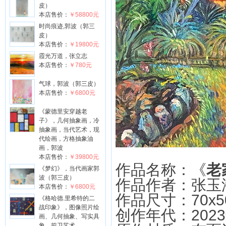
皮）
本店售价：
￥58800元
时尚痕迹,郭波（郭三
皮）
本店售价：
￥19800元
霞光万道，张立志
本店售价：
￥780元
气球，郭波（郭三皮）
本店售价：
￥6800元
《蒙德里安穿越老
子》，几何抽象画，冷
抽象画，当代艺术，现
代绘画，方格抽象油
画，郭波
本店售价：
￥39800元
作品名称：《
老
《梦幻》，当代画家郭
波（郭三皮）
作品作者：张玉
本店售价：
￥6800元
作品尺寸：70x5
《格哈德.里希特的二
战印象》，图像照片绘
创作年代：202
画、几何抽象、写实具
象、前卫艺术