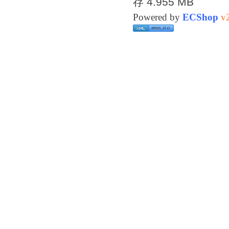
存 4.955 MB
Powered by
ECShop
v