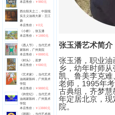
本店售价：
￥980元
西出阳关之二，中国现
实主义油画大家：王江
扬
本店售价：
￥0元
《小桥》，张玉潘
本店售价：
￥1880元
张玉潘艺术简介
《愚人节》，当代艺术
家陈科，广州美院
本店售价：
￥8880元
张玉潘，职业油
《村头》，若梦
本店售价：
￥680元
乡，幼年时师从
凯、鲁美李克难
《艺术家》，当代艺术
油画家陈科，广州美术
老师，1995
学院
本店售价：
￥9880元
古典组，齐梦慧
《跨世纪》，当代艺术
年定居北京，现
油画家陈科，广州美术
学院
院。
本店售价：
￥13880元
《团圆》，当代艺术画