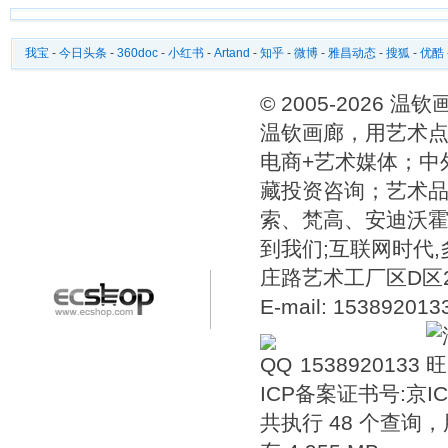
我宝
-
今日头条
-
360doc
-
小红书
-
Artand
-
知乎
-
微博
-
雅昌动态
-
搜狐
-
优酷
© 2005-2026 
温钦画廊，用艺术点
电商+艺术媒体；中
藏投资咨询；艺术
索、梵高、安迪沃
到我们;互联网时代
庄路艺术工厂区D区2号温
E-mail: 15389201
1538920133
ICP备案证书号:
京IC
共执行 48 个查询，用