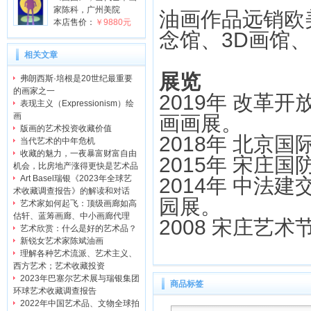
家陈科，广州美院
油画作品远销欧
本店售价：
￥9880元
念馆、3D画馆
相关文章
展览
弗朗西斯·培根是20世纪最重要
的画家之一
2019年 改革
表现主义（Expressionism）绘
画
画画展。
版画的艺术投资收藏价值
2018年 北京
当代艺术的中年危机
收藏的魅力，一夜暴富财富自由
2015年 宋庄
机会，比房地产涨得更快是艺术品
Art Basel瑞银《2023年全球艺
2014年 中法
术收藏调查报告》的解读和对话
园展。
艺术家如何起飞：顶级画廊如高
估轩、蓝筹画廊、中小画廊代理
2008 宋庄艺
艺术欣赏：什么是好的艺术品？
新锐女艺术家陈斌油画
理解各种艺术流派、艺术主义、
西方艺术；艺术收藏投资
2023年巴塞尔艺术展与瑞银集团
商品标签
环球艺术收藏调查报告
2022年中国艺术品、文物全球拍