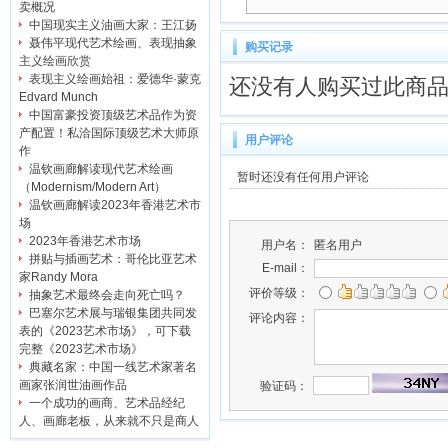
卖概况
中国现实主义油画大家：王江扬
聂伟平现代艺术绘画、表现抽象
购买记录
主义绘画欣赏
表现主义绘画始祖：爱德华·蒙克
还没有人购买过此商
Edvard Munch
中国富豪投资顶级艺术品作为资
产配置！私洽国际顶级艺术大师原
用户评论
作
温钦画廊解读现代艺术绘画
暂时还没有任何用户评论
（Modernism/Modern Art）
温钦画廊解读2023年香港艺术市
场
2023年香港艺术市场
用户名：
匿名用户
拼贴与插画艺术：哥伦比亚艺术
E-mail：
家Randy Mora
评价等级：
抽象艺术最终会走向死亡吗？
巴塞尔艺术展与瑞银集团共同发
评论内容：
表的《2023艺术市场》，可下载
完整《2023艺术市场》
典藏名家：中国一线艺术家著名
画家张润世油画作品
验证码：
一个成功的画商、艺术品经纪
人、画廊老板，从来就不只是商人