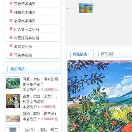
宗教艺术油画
抽象艺术油画
名家临摹油画
组合套画类油画
街景建筑类油画
海景类油画
商品属性
商品描述：
写实类油画
相关商品
海底，余佳，著名油画
家何多苓弟子
本店售价：
￥15680元
遥梦，德西（王茜），
独立女艺术家
本店售价：
￥9800元
新潮，郭波（郭三皮）
本店售价：
￥58800元
《岁月》，郭波（郭三