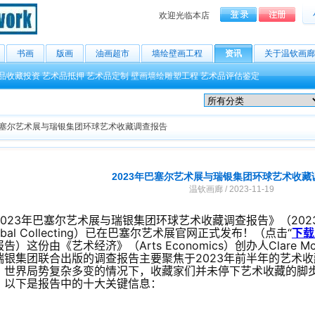
欢迎光临本店
书画
版画
油画超市
墙绘壁画工程
资讯
关于温钦画廊
品收藏投资
艺术品抵押
艺术品定制
壁画墙绘雕塑工程
艺术品评估鉴定
巴塞尔艺术展与瑞银集团环球艺术收藏调查报告
2023年巴塞尔艺术展与瑞银集团环球艺术收藏
温钦画廊 / 2023-11-19
023年巴塞尔艺术展与瑞银集团环球艺术收藏调查报告》（2023 Art Bas
obal Collecting）已在巴塞尔艺术展官网正式发布！（点击“
下载
告）这份由《艺术经济》（Arts Economics）创办人Clare 
瑞银集团联合出版的调查报告主要聚焦于2023年前半年的艺术
，世界局势复杂多变的情况下，收藏家们并未停下艺术收藏的脚
。以下是报告中的十大关键信息：