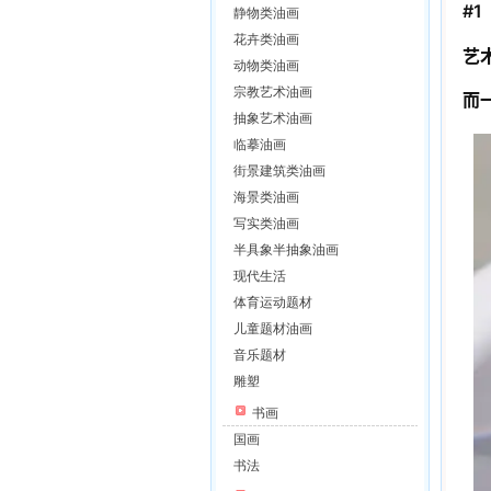
#1
静物类油画
花卉类油画
艺
动物类油画
宗教艺术油画
而
抽象艺术油画
临摹油画
街景建筑类油画
海景类油画
写实类油画
半具象半抽象油画
现代生活
体育运动题材
儿童题材油画
音乐题材
雕塑
书画
国画
书法