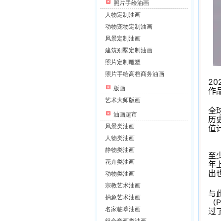
照片手绘油画
人物定制油画
动物宠物定制油画
风景定制油画
建筑别墅定制油画
照片定制雕塑
照片手绘高档商务油画
20
版画
作
艺术大师版画
全
油画超市
历
风景类油画
值
人物类油画
静物类油画
至
花卉类油画
年
出
动物类油画
宗教艺术油画
与此
抽象艺术油画
（
名家临摹油画
过