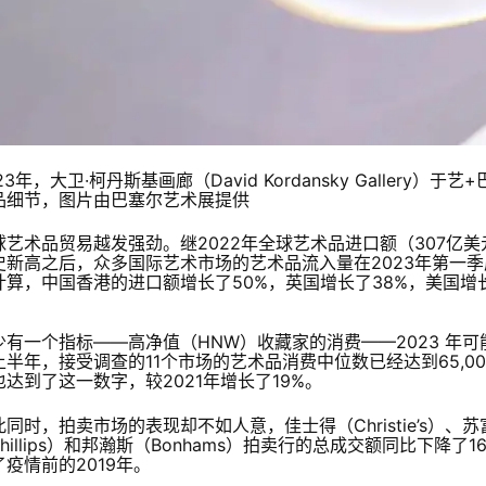
23年，大卫·柯丹斯基画廊（David Kordansky Galler
品细节，图片由巴塞尔艺术展提供
球艺术品贸易越发强劲。继2022年全球艺术品进口额（307亿美
史新高之后，众多国际艺术市场的艺术品流入量在2023年第一
计算，中国香港的进口额增长了50%，英国增长了38%，美国增长
少有一个指标——高净值（HNW）收藏家的消费——2023 年可
上半年，接受调查的11个市场的艺术品消费中位数已经达到65,00
也达到了这一数字，较2021年增长了19%。
同时，拍卖市场的表现却不如人意，佳士得（Christie’s）、苏富
Phillips）和邦瀚斯（Bonhams）拍卖行的总成交额同比下降
了疫情前的2019年。