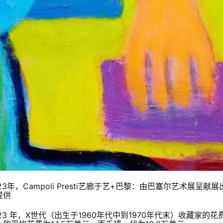
023年，Campoli Presti艺廊于艺+巴黎：由巴塞尔艺术展
提供
023 年，X世代（出生于1960年代中到1970年代末）收藏家