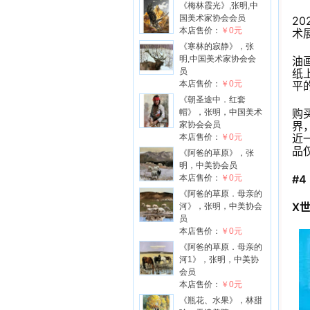
《梅林霞光》,张明,中
国美术家协会会员
20
本店售价：
￥0元
术
《寒林的寂静》，张
明,中国美术家协会会
油
员
纸
本店售价：
￥0元
平
《朝圣途中．红套
购
帽》，张明，中国美术
界
家协会会员
近
本店售价：
￥0元
品
《阿爸的草原》，张
明，中美协会员
#4
本店售价：
￥0元
《阿爸的草原．母亲的
X
河》，张明，中美协会
员
本店售价：
￥0元
《阿爸的草原．母亲的
河1》，张明，中美协
会员
本店售价：
￥0元
《瓶花、水果》，林甜