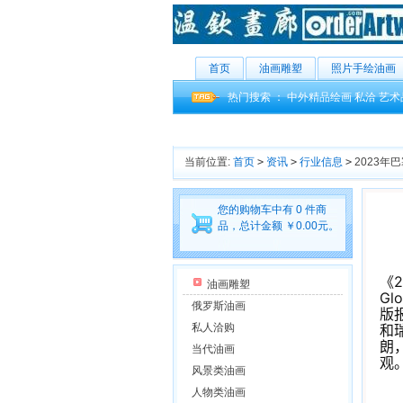
首页
油画雕塑
照片手绘油画
热门搜索 ：
中外精品绘画
私洽
艺术
当前位置:
首页
>
资讯
>
行业信息
>
2023年
您的购物车中有 0 件商
品，总计金额 ￥0.00元。
《2
油画雕塑
Gl
俄罗斯油画
版报
私人洽购
和
朗
当代油画
观
风景类油画
人物类油画