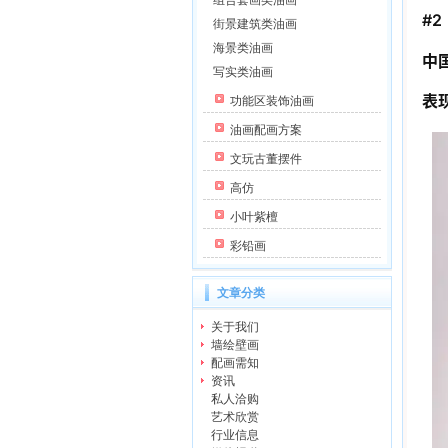
组合套画类油画
#2
街景建筑类油画
海景类油画
中
写实类油画
表
功能区装饰油画
油画配画方案
文玩古董摆件
高仿
小叶紫檀
彩铅画
文章分类
关于我们
墙绘壁画
配画需知
资讯
私人洽购
艺术欣赏
行业信息