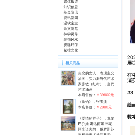
媒体报道
知识信息
基金资讯
资讯新闻
温钦宝宝
杂文随笔
神学灵修
装饰风水
炭雕环保
紫檀文化
2
展
相关商品
失恋的女人，表现主义
在
油画，实力派当代艺术
消费
家张敏（红树），当代
艺术油画
#3
本店售价：
￥39800元
《垂钓》，张玉潘
绘
本店售价：
￥2880元
数
《爱情的样子》，戈尔
巴乔娃.娜达丽娅.韦尼
阿米诺夫纳，俄罗斯苏
里科夫美术学院教授