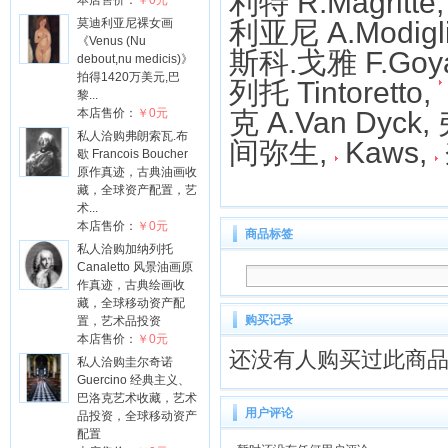
利特 R.Magritte
本店售价：
￥0元
莫迪利亚尼裸女画
利亚尼 A.Modigli
《Venus (Nu
斯科.戈雅 F.Goy
debout,nu medicis)》
拍得1420万美元,巴
列托 Tintoretto,
黎...
本店售价：
￥0元
克 A.Van Dyck
私人洽购弗朗索瓦.布
间弥生
,
Kaws
,
歇 Francois Boucher
原作真迹，古典油画收
藏，全球资产配置，艺
术...
本店售价：
￥0元
商品标签
私人洽购加纳列托
Canaletto 风景油画原
作真迹，古典绘画收
藏，全球移动资产配
购买记录
置，艺术品投资
本店售价：
￥0元
还没有人购买过此商
私人洽购圭尔奇诺
Guercino 经典主义、
巴洛克艺术收藏，艺术
用户评论
品投资，全球移动资产
配置