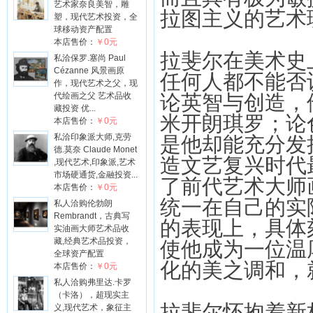
艺术家奈良美智，雕
拉图主义的艺术
塑，现代艺术投资，全
球移动资产配置
本店售价：
￥0元
拉斐尔在美术史
私洽保罗.塞尚 Paul
Cézanne 风景画原
任何人都不能否
作，现代艺术之父，现
代绘画之父 艺术品收
论英智与创造，
藏投资 优...
米开朗琪罗；论
本店售价：
￥0元
私洽印象派大师,克劳
是他却能充分发
德.莫奈 Claude Monet
造文艺复兴时代
,现代艺术,印象派,艺术
市场硬通货,金融投资...
了前代艺术大师
本店售价：
￥0元
统一在自己的实
私人洽购伦勃朗
Rembrandt，古典写
的表现上，具体
实油画大师艺术品收
藏,经典艺术品投资，
使他成为一位温
全球资产配置
化的美之调和，
本店售价：
￥0元
私人洽购弗里达.卡罗
（卡洛），超现实主
拉斐尔怀抱着新
义,现代艺术，象征主