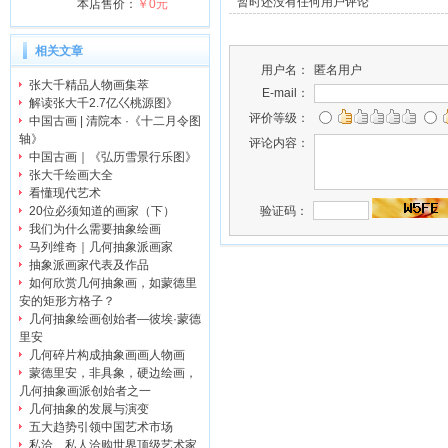
暂时还没有任何用户评论
本店售价：
￥0元
相关文章
用户名：
匿名用户
张大千精品人物画集萃
E-mail：
解读张大千2.7亿巜桃源图》
评价等级：
中国古画 | 清院本 ·《十二月令图
轴》
评论内容：
中国古画｜《弘历雪景行乐图》
张大千绘画大全
看懂现代艺术
验证码：
20位必须知道的画家（下）
我们为什么需要抽象绘画
马列维奇｜几何抽象派画家
抽象派画家代表及作品
如何欣赏几何抽象画，如蒙德里
安的矩形方格子？
几何抽象绘画创始者—彼埃·蒙德
里安
几何碎片构成抽象画画人物画
蒙德里安，非具象，硬边绘画，
几何抽象画派创始者之一
几何抽象的发展与演变
五大趋势引领中国艺术市场
私洽、私人洽购世界顶级艺术家