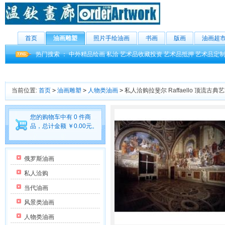
首页
油画雕塑
照片手绘油画
书画
版画
油画超
热门搜索 ：
中外精品绘画
私洽
艺术品收藏投资
艺术品抵押
艺术品定
当前位置:
首页
>
油画雕塑
>
人物类油画
>
私人洽购拉斐尔 Raffaello 顶流
您的购物车中有 0 件商
品，总计金额 ￥0.00元。
俄罗斯油画
私人洽购
当代油画
风景类油画
人物类油画