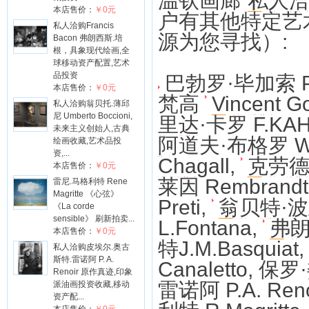
温钦画廊
私人
本店售价：
￥0元
户有其他特定艺
私人洽购Francis
源为您寻找）:
Bacon 弗朗西斯.培
根，具象现代绘画,全
球移动资产配置,艺术
品投资
巴勃罗·毕加索 Pab
本店售价：
￥0元
梵高
Vincent G
私人洽购翁贝托.薄邱
尼 Umberto Boccioni,
里达·卡罗 F.KA
未来主义创始人,古典
阿道夫·布格罗 W A
绘画收藏,艺术品投
资,...
Chagall
,
克劳德·
本店售价：
￥0元
莱因 Rembrandt
雷尼.马格利特 Rene
Magritte 《心弦》
Preti,
翁贝特·波丘尼
《La corde
sensible》 刷新拍卖...
L.Fontana
,
弗朗
本店售价：
￥0元
特J.M.Basquiat
私人洽购皮埃尔.奥古
斯特.雷诺阿 P. A.
Canaletto
, 保罗
Renoir 原作真迹,印象
雷诺阿 P.A. Reno
派油画投资收藏,移动
资产配...