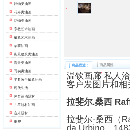
静物类油画
花卉类油画
动物类油画
宗教艺术油画
抽象艺术油画
临摹油画
街景建筑类油画
海景类油画
商品属性
商品描述：
写实类油画
温钦画廊
私人
半具象半抽象油画
客户发图片和相
现代生活
体育运动题材
拉斐尔.桑西 Raff
儿童题材油画
音乐题材
拉斐尔·桑西（Raffa
雕塑
da Urbino，