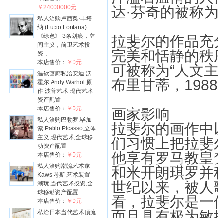
￥24000000元
达·芬奇的被称
私人洽购卢西奥·丰塔
纳 (Lucio Fontana)
《绿色》 3条划痕，空
拉斐尔的作品充
间主义，前卫艺术投
完美和恬静的秩
资，...
本店售价：
￥0元
可被称为“人文
温钦画廊私洽安迪.沃
布里甘蒂，198
霍尔 Andy Warhol 原
作 波普艺术 现代艺术
资产配置
本店售价：
￥0元
画家影响
私人洽购巴勃罗.毕加
拉斐尔的画作中
索 Pablo Picasso,立体
主义,现代艺术,全球移
们习惯上把拉斐
动资产配置
他享有罗马教皇
本店售价：
￥0元
私人洽购潮流艺术家
和米开朗琪罗并
Kaws 考斯,艺术装置,
世纪以来，被人
潮玩,当代艺术投资,全
球移动资产配置
看，拉斐尔是一
本店售价：
￥0元
而且具有极为敏
私洽日本当代艺术顶流