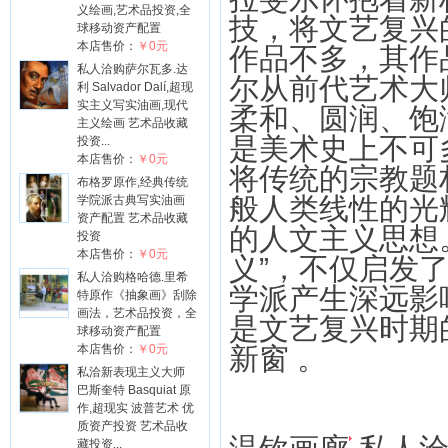
义绘画,艺术品投资,全
技，将文艺复兴
球移动资产配置
本店售价：
￥0元
作品不多，其作
私人洽购萨尔瓦多.达
尔从前代艺术大
利 Salvador Dalí,超现
实主义写实油画,现代
柔和、圆润、饱
主义绘画 艺术品收藏
是美术史上不可
投资...
本店售价：
￥0元
将传统的宗教题
布格罗原作,经典传统
般人类线性的光
学院派古典写实油画
资产配置 艺术品收藏
的人文主义思想
投资
本店售价：
￥0元
义”，不仅启发
私人洽购格哈德.里希
学派产生深远影
特原作《抽象画》刮除
画法，艺术品投资，全
是文艺复兴时期
球移动资产配置
本店售价：
￥0元
新窗 。
私洽新表现主义大师
巴斯奎特 Basquiat 原
作,超现实 波普艺术 优
质资产投资 艺术品收
藏投资...