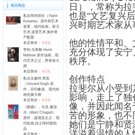
日），常称为拉斐
相关商品
也是“文艺复兴
私洽草间弥生（Yayoi
Kusama）原作和艺术
兴时期艺术家从
装置，现代绘画，前卫
艺术,波普艺术,海外资
产配置
他的性情平和、
本店售价：
￥0元
充分体现了安宁
亨利.马蒂斯 Henri
Matisse 原作油画，现
秩序。
代艺术之父，野兽派大
师
本店售价：
￥0元
创作特点
私洽文森特.梵高
（Vincent Gogh 原
拉斐尔从小受到
作，后印象派、现代绘
影响，走上了独
画先驱大师
本店售价：
￥0元
像，并因此闻名
《新婚》，马克·夏加
尔（Marc Chagall）
苦的形象，也不
原作，超现实主义，现
她们是宁静和贤
代绘画,佳士得封面拍
品
洋溢着温情的人
本店售价：