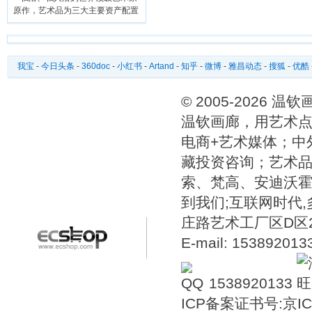
原作，艺术品为三大主要资产配置
我宝
-
今日头条
-
360doc
-
小红书
-
Artand
-
知乎
-
微博
-
雅昌动态
-
搜狐
-
优酷
© 2005-2026 
温钦画廊，用艺术点
电商+艺术媒体；中
藏投资咨询；艺术
索、梵高、安迪沃
到我们;互联网时代
庄路艺术工厂区D区2号温
E-mail: 15389201
1538920133
ICP备案证书号:
京IC