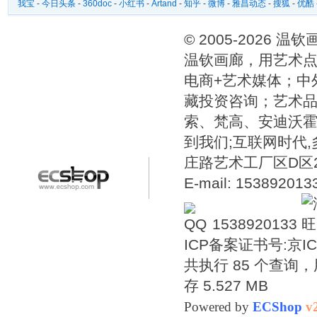
我宝
-
今日头条
-
360doc
-
小红书
-
Artand
-
知乎
-
微博
-
雅昌动态
-
搜狐
-
优酷
© 2005-2026 
温钦画廊，用艺术点
电商+艺术媒体；中
藏投资咨询；艺术
索、梵高、安迪沃
到我们;互联网时代
庄路艺术工厂区D区2号温
E-mail: 15389201
1538920133
ICP备案证书号:
京IC
共执行 85 个查询，用
存 5.527 MB
Powered by
ECShop
v