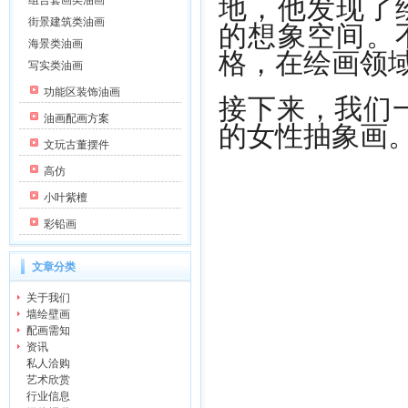
地，他发现了
组合套画类油画
的想象空间。
街景建筑类油画
海景类油画
格，在绘画领
写实类油画
功能区装饰油画
接下来，我们
油画配画方案
的女性抽象画
文玩古董摆件
高仿
小叶紫檀
彩铅画
文章分类
关于我们
墙绘壁画
配画需知
资讯
私人洽购
艺术欣赏
行业信息