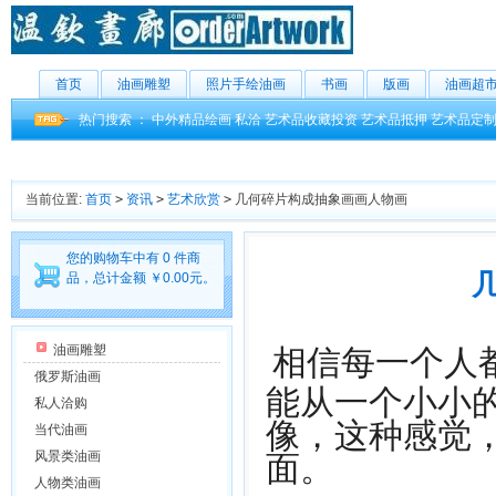
首页
油画雕塑
照片手绘油画
书画
版画
油画超
热门搜索 ：
中外精品绘画
私洽
艺术品收藏投资
艺术品抵押
艺术品定
当前位置:
首页
>
资讯
>
艺术欣赏
>
几何碎片构成抽象画画人物画
您的购物车中有 0 件商
品，总计金额 ￥0.00元。
相信每一个人
油画雕塑
俄罗斯油画
能从一个小小
私人洽购
像，这种感觉
当代油画
面。
风景类油画
人物类油画