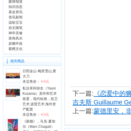
媒体报道
知识信息
基金资讯
资讯新闻
温钦宝宝
杂文随笔
神学灵修
装饰风水
炭雕环保
紫檀文化
相关商品
日照金山·梅里雪山,黄
大刀
本店售价：
￥0元
私洽草间弥生（Yayoi
下一篇:
《恋爱中的狮
Kusama）原作和艺术
装置，现代绘画，前卫
吉夫斯 Guillaume Ge
艺术,波普艺术,海外资
产配置
上一篇:
蒙德里安，
本店售价：
￥0元
《新婚》，马克·夏加
尔（Marc Chagall）