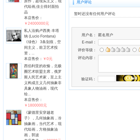
原作，超现实主义，现
用户评论
代绘画,佳士得封面拍
品
暂时还没有任何用户评论
本店售价：
￥24000000元
私人洽购卢西奥·丰塔
用户名：
匿名用户
纳 (Lucio Fontana)
《绿色》 3条划痕，空
E-mail：
间主义，前卫艺术投
评价等级：
资，...
评论内容：
本店售价：
￥0元
西伯利亚的欢愉，北极
圈艺术联盟主席，俄罗
斯人民艺术家，至上主
验证码：
义构成主义几何抽象非
具象人物油画，现代
绘...
本店售价：
￥1800000元
《蒙德里安穿越老
子》，几何抽象画，冷
抽象画，当代艺术，现
代绘画，方格抽象油
画，郭波