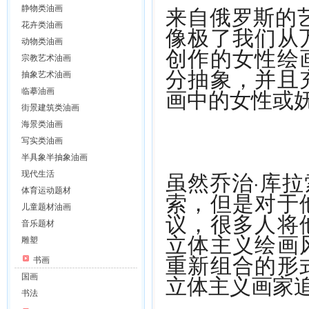
来自俄罗斯的
静物类油画
花卉类油画
像极了我们从
动物类油画
创作的女性绘
宗教艺术油画
分抽象，并且
抽象艺术油画
画中的女性或
临摹油画
街景建筑类油画
海景类油画
写实类油画
半具象半抽象油画
虽然乔治·库
现代生活
体育运动题材
索，但是对于
儿童题材油画
议，很多人将
音乐题材
立体主义绘画
雕塑
重新组合的形
书画
立体主义画家
国画
书法