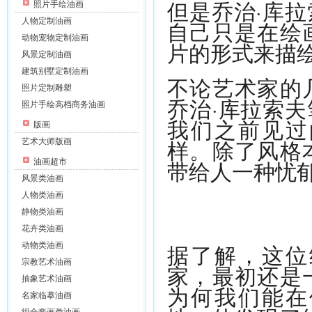
但是乔治·库
照片手绘油画
人物定制油画
自己只是在绘
动物宠物定制油画
片的形式来描
风景定制油画
建筑别墅定制油画
不论艺术家的
照片定制雕塑
乔治·库拉索
照片手绘高档商务油画
我们之前见过
版画
样。除了风格
艺术大师版画
带给人一种忧
油画超市
风景类油画
人物类油画
静物类油画
花卉类油画
据了解，这位
动物类油画
宗教艺术油画
家，最初还是
抽象艺术油画
为何我们能在
名家临摹油画