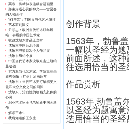
栗春：将精神表达糅合进画里
那束穿透心灵的神光——赏栗春
的人物画作
“幻与弦”：刘国义当代艺术研讨
创作背景
艺术家刘国义
尹顺志：欧洲当代艺术双年展，
唯一参展的中国艺术家
1563年，勃
收藏沈敬东作品正当时
沈敬東中国台北个展
一幅以圣经为题
沈敬东巴黎首次个人作品展
前面所述，这种
沈敬东纽约个展
中国当代艺术家沈敬东走进纽约
往选用恰当的圣
曼哈顿
实力派当代艺术家、学院派油画
新秀张敏（红树）油画欣赏
作品赏析
沈敬东：当代艺术要打破精英文
化和大众文化之间的间隙
沈敬东，治愈性的绘画安慰你的
心灵
1563年,勃鲁
职业艺术家王飞老师新中国画新
以圣经为题寓意
作
解读王永生
选用恰当的圣经
我所知道的王永生