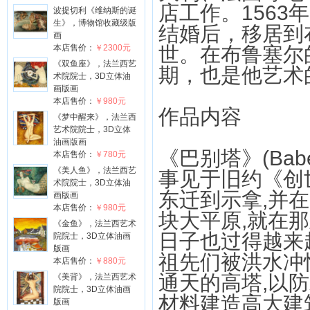
店工作。156
波提切利《维纳斯的诞
生》，博物馆收藏级版
结婚后，移居到
画
本店售价：
￥2300元
世。在布鲁塞尔
《双鱼座》，法兰西艺
期，也是他艺术
术院院士，3D立体油
画版画
本店售价：
￥980元
作品内容
《梦中醒来》，法兰西
艺术院院士，3D立体
油画版画
《巴别塔》(Ba
本店售价：
￥780元
《美人鱼》，法兰西艺
事见于旧约《创
术院院士，3D立体油
东迁到示拿,并
画版画
本店售价：
￥980元
块大平原,就在
《金鱼》，法兰西艺术
日子也过得越来
院院士，3D立体油画
版画
祖先们被洪水冲
本店售价：
￥880元
通天的高塔,以
《美背》，法兰西艺术
院院士，3D立体油画
材料建造高大建
版画