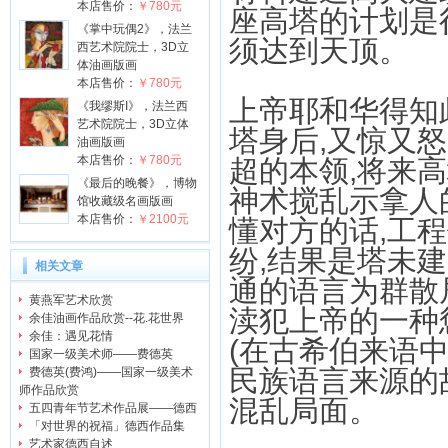
本店售价：
￥780元
座高塔的计划是
《掌中玩偶2》，法兰
须达到天顶。
西艺术院院士，3D立
体油画版画
本店售价：
￥780元
上帝耶和华得知
《我缪斯I》，法兰西
艺术院院士，3D立体
塔身后,又惊又怒
油画版画
本店售价：
￥780元
超的本领,将来
《最后的晚餐》，博物
神术搅乱示拿人
馆收藏级名画版画
本店售价：
￥2100元
懂对方的话,工
纷,结果是塔未
相关文章
通的语言为群散
黄燕军艺术欣赏
渎犯上帝的一种
余佳油画作品欣赏--花.花世界
余佳：遇见花情
(在古希伯来语
国家一级美术师——费德英
民族语言来源的
费德英(费鸿)——国家一级美术
师作品欣赏
混乱局面。
五四青年节艺术作品展——德西
「对世界的祝福」德西作品集
艺术家德西自述