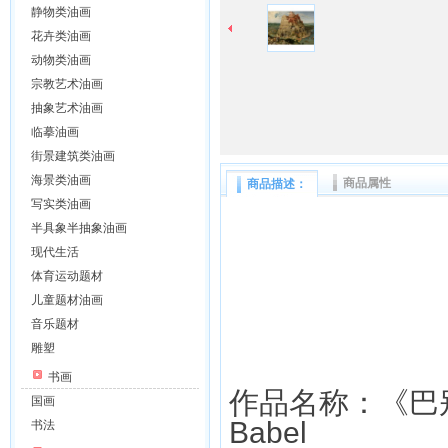
静物类油画
花卉类油画
动物类油画
宗教艺术油画
抽象艺术油画
临摹油画
街景建筑类油画
海景类油画
商品属性
商品描述：
写实类油画
半具象半抽象油画
现代生活
体育运动题材
儿童题材油画
音乐题材
雕塑
书画
作品名称：《巴别塔
国画
Babel
书法