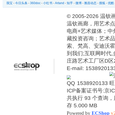
我宝
-
今日头条
-
360doc
-
小红书
-
Artand
-
知乎
-
微博
-
雅昌动态
-
搜狐
-
优酷
© 2005-2026 
温钦画廊，用艺术点
电商+艺术媒体；中
藏投资咨询；艺术
索、梵高、安迪沃
到我们;互联网时代
庄路艺术工厂区D区2号温
E-mail: 15389201
1538920133
ICP备案证书号:
京IC
共执行 93 个查询，用
存 5.000 MB
Powered by
ECShop
v