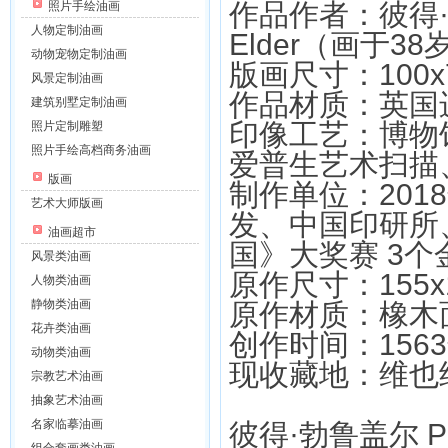
作品作者：彼得·勃鲁盖
照片手绘油画
人物定制油画
Elder（画于3
动物宠物定制油画
版画尺寸：100x
风景定制油画
作品材质：英国
建筑别墅定制油画
印像工艺：博物
照片定制雕塑
照片手绘高档商务油画
爱普生艺术扫描
版画
制作单位：201
艺术大师版画
发、中国印研所
油画超市
国》大奖赛 3个
风景类油画
原作尺寸：155x1
人物类油画
静物类油画
原作材质：橡木
花卉类油画
创作时间：156
动物类油画
现收藏地：维也
宗教艺术油画
抽象艺术油画
名家临摹油画
彼得·勃鲁盖尔 Piet