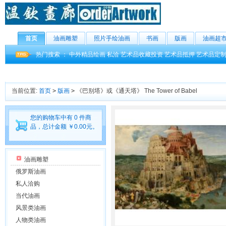
首页
油画雕塑
照片手绘油画
书画
版画
油画超
热门搜索 ：
中外精品绘画
私洽
艺术品收藏投资
艺术品抵押
艺术品定
当前位置:
首页
>
版画
>
《巴别塔》或《通天塔》 The Tower of Babel
您的购物车中有 0 件商
品，总计金额 ￥0.00元。
油画雕塑
俄罗斯油画
私人洽购
当代油画
风景类油画
人物类油画