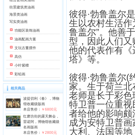
组合套画类油画
街景建筑类油画
彼得·勃鲁盖尔
海景类油画
生以农村生活作
写实类油画
鲁盖尔”。他善
功能区装饰油画
型，因此人们又
油画配画方案
他的代表作有《
文玩古董摆件
塔》等。
高仿
小叶紫檀
彩铅画
彼得·勃鲁盖尔(
家。生于荷兰北
相关商品
老师是长于彩色
波提切利《春》，博物
特卫普一位重视
馆收藏级版画
本店售价：
￥6800元
者给他的影响颇
红磨坊街的露天舞会，
成为安特卫普画
雷诺阿，博物馆收藏级
名画版画
大利、法国等地
本店售价：
￥2800元