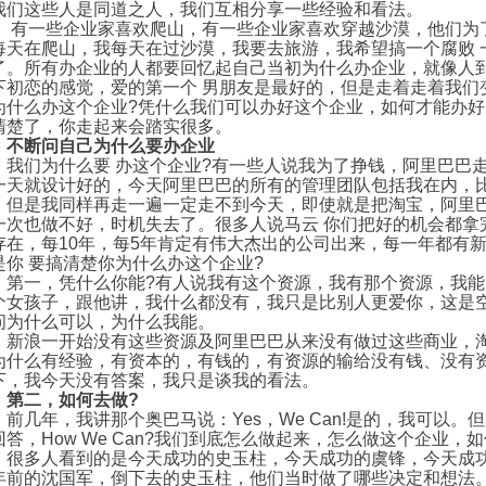
我们这些人是同道之人，我们互相分享一些经验和看法。
一些企业家喜欢爬山，有一些企业家喜欢穿越沙漠，他们为了
每天在爬山，我每天在过沙漠，我要去旅游，我希望搞一个腐败 
了。所有办企业的人都要回忆起自己当初为什么办企业，就像人
下初恋的感觉，爱的第一个 男朋友是最好的，但是走着走着我们
为什么办这个企业?凭什么我们可以办好这个企业，如何才能办好
清楚了，你走起来会踏实很多。
不断问自己为什么要办企业
们为什么要 办这个企业?有一些人说我为了挣钱，阿里巴巴走
一天就设计好的，今天阿里巴巴的所有的管理团队包括我在内，比
，但是我同样再走一遍一定走不到今天，即使就是把淘宝，阿里
一次也做不好，时机失去了。很多人说马云 你们把好的机会都拿
存在，每10年，每5年肯定有伟大杰出的公司出来，每一年都有
是你 要搞清楚你为什么办这个企业?
一，凭什么你能?有人说我有这个资源，我有那个资源，我能
个女孩子，跟他讲，我什么都没有，我只是比别人更爱你，这是
问为什么可以，为什么我能。
浪一开始没有这些资源及阿里巴巴从来没有做过这些商业，淘
为什么有经验，有资本的，有钱的，有资源的输给没有钱、没有
下，我今天没有答案，我只是谈我的看法。
第二，如何去做?
几年，我讲那个奥巴马说：Yes，We Can!是的，我可以。
回答，How We Can?我们到底怎么做起来，怎么做这个企业，
多人看到的是今天成功的史玉柱，今天成功的虞锋，今天成功
年前的沈国军，倒下去的史玉柱，他们当时做了哪些决定和想法