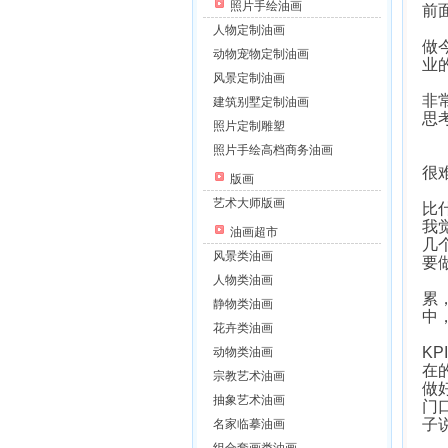
照片手绘油画
前
我
人物定制油画
做
动物宠物定制油画
业
风景定制油画
还
非
建筑别墅定制油画
思
照片定制雕塑
照片手绘高档商务油画
很
很
版画
企
艺术大师版画
比
我
油画超市
几
风景类油画
要
小
人物类油画
累
静物类油画
中
花卉类油画
我
K
动物类油画
在
宗教艺术油画
做
抽象艺术油画
门
子
名家临摹油画
另