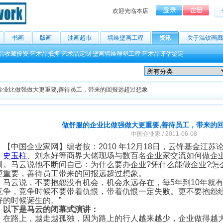
欢迎光临本店
书画
版画
油画超市
墙绘壁画工程
资讯
关于温钦画廊
品收藏投资
艺术品抵押
艺术品定制
壁画墙绘雕塑工程
艺术品评估鉴定
企业比做强做大更重要,善待员工，带来的回报远超过想象
做舒服的企业比做强做大更重要,善待员工，带来的
中国企业家 / 2011-06-08
中国企业家网】编者按：2010 年12月18日，云锋基金江苏
、
史玉柱
、刘永好等商界大佬现场与数百名企业家交流如何做企
训。马云说他不断问自己：为什么要办企业?凭什么能做企业?怎
更重要，善待员工带来的回报远超过想象。
云说，不要抱怨没有机会，机会永远存在，每5年到10年就有
竞争，竞争时候不要带着仇恨，带着仇恨一定失败。更不要抱怨
好的时候诞生的。”
以下是马云的闭幕式演讲：
路上，越走越孤独，因为路上的行人越来越少，企业做得越大