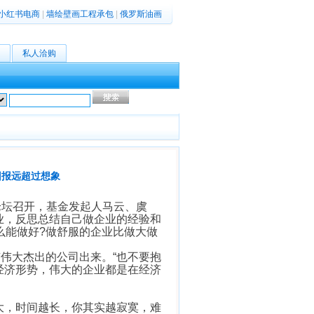
小红书电商
|
墙绘壁画工程承包
|
俄罗斯油画
私人洽购
高级搜索
回报远超过想象
论坛召开，基金发起人马云、虞
业，反思总结自己做企业的经验和
么能做好?做舒服的企业比做大做
伟大杰出的公司出来。“也不要抱
经济形势，伟大的企业都是在经济
，时间越长，你其实越寂寞，难