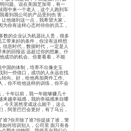
说明问题。说在美国芝加哥，有一
候雨中来一个老人，这个人跑到车
我看到我公司的产品受到伤 害，
，让他做到这一点，我希望大家，
因为你有这样心态对待你的员工，
多数的企业认为机器比人贵，很多
员工带来好的条件，你没有这样想
，信息时代，数据时代，一定是人
来的回报远 远超过你的想象。什
给他成功的机会。你要看着，不能
中国的体制，培养不出像史玉
找到一些借口，成功的人永远在找
头转向。好，给他再加两件工作。
人，你不给他这样的训练，你不会
，十年以前，我一年能够赚几十
越来越幸福感，我的幸福感来自哪
司，今天居然变成这么能干，这么
们，阿里巴巴会更好，有了马云，
谁?你开除了谁?你提拔了谁，警
得如何培训别人，公司里 面只有各
一个野生动物园，我很高兴我们公