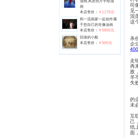
油画,风景照片手绘油
司
画
见
本店售价：
￥1170元
混
和一流画家一起创作属
这
于您自己的肖像油画
本店售价：
￥5850元
企
回港的小船
杀
本店售价：
￥500元
企
40
竞
走
再
敌
羊
失
最
的
未
不
互
己
纸
面