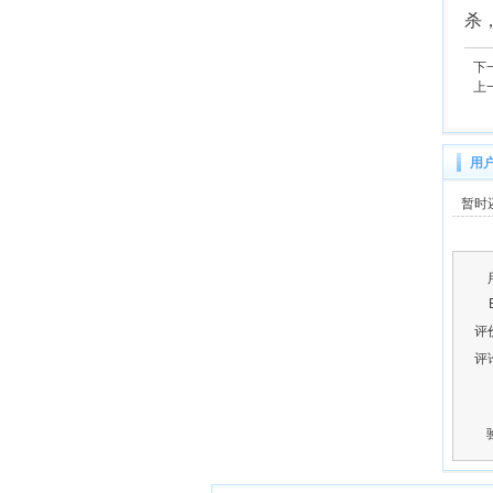
我
杀
下
上
用
暂时
评
评