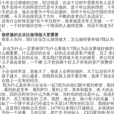
面十年走过艰难的过程，犯过错误，在这个过程中需要所有人反
不觉得今天的阿里巴巴是今天做的。是十年以前的理想，十年
今天的企业，做企业要为十年以后做的，你对十年以后中国经济
的判断，今天开始按照这个方向，不断的改变自己去适应它。
有什么时候去做?在十年过程中，谁来做是非常之关键。一个
常好，一个好的项目交给一个错误的人做得悲痛，你还不知道为
考。
做舒服的企业比做强做大更重要
多人在问，我们企业怎么做强做大，怎么做得更有钱?我认为
难。
业为什么一定要做强?为什么要做大?我认为企业要做好做舒
什么都重要。什么是好的企业，好的企业就是客户满意，员工 幸
觉得才是真正好的企业。其实我们觉得做大有大的难受。养公司
个儿子就会发财，一个糟 儿子把你两个好儿子所有的资产浪费得
做大。
企业经常说，老板大了，很多人会帮你做的，大了以后你不用
，孩子越大，担心越多。你既然在路上就不要后悔，选择了就去
，在路上一定有的经历。
为什么喜欢和小企业在一起?因为在他们眼中看到希望，期待
PI，看到的是竞争，看到IPO，看到上市，资本和股东，再 大
的你，回到当时你为什么为客户做，当时你的想法是什么。你选
好客户、员工和股东的 工作。我想，做企业，做小有小的乐趣，
口贴了一个牌子本店已经成立今天是147周年的纪念日，我很好奇
说，这是我们做糕点生意的，147年以来我们只做糕点，从他讲
外一个故事。几年以前，星巴克 的创始人，CEO霍华德·舒