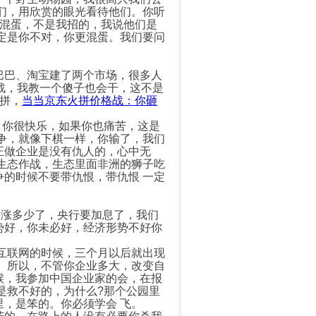
们，用欣赏的眼光看待他们。你听
是混蛋，不是我招的，我说他们是
定是你不对，你更混蛋。我们要问
巴、淘宝建了两个市场，很多人
战，我教一个傻子也会干，这不是
拼，
当当京东火拼价格战：你砸
你很快乐，如果你也痛苦，这是
争，就像下棋一样，你输了，我们
正做企业是没有仇人的，心中无
生态作战，生态里面非洲的狮子吃
的时候不要带仇恨，带仇恨 一定
涨多少了，央行要加息了，我们
势好，你未必好，经济形势不好你
联网的时候，三个月以后就出现
。所以，不管你企业多大，改变自
候，我参加中国企业家的会，在报
是救不好的，为什么?那个公园里
，是笨的。你必须学会 飞。