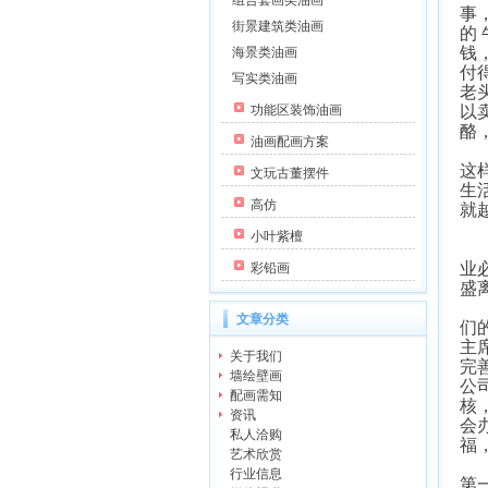
组合套画类油画
事
街景建筑类油画
的
钱
海景类油画
付
写实类油画
老
功能区装饰油画
以
酪
油画配画方案
企
这
文玩古董摆件
生
高仿
就
小叶紫檀
我
业
彩铅画
盛
假
文章分类
们
主
关于我们
完
墙绘壁画
公
配画需知
核
资讯
会
私人洽购
福
艺术欣赏
我
行业信息
第