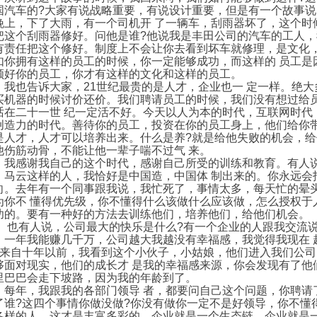
国汽车的?大家有说战略重要，有说设计重要，但是有一个故事
晚上，下了大雨，有一个司机开 了一辆车，刮雨器坏了，这个时
把这个刮雨器修好。问他是谁?他说我是丰田公司的汽车的工人，
有责任把这个修好。制度上不会让你去看到坏车就修理，是文化
如你拥有这样的员工的时候，你一定能够成功，而这样的 员工是
顾好你的员工，你才有这样的文化和这样的员工。
也告诉大家，21世纪最贵的是人才，企业也一 定一样。绝大
买机器的时候讨价还价。我们聘请员工的时候，我们没有想过给
话在二十一世 纪一定活不好。今天以人为本的时代，互联网时代
创造力的时代。善待你的员工，投资在你的员工身上，他们给你带
是人才，人才可以培养出来。什么是养?就是给他失败的机会，
他伤筋动骨，不能让他一辈子喘不过气 来。
感谢我自己的这个时代，感谢自己所受的训练和教育。有人说
、马云这样的人，我恰好是中国造，中国体 制出来的。你永远会
向。去年有一个同事跟我说，我忙死了，事情太多，每天忙的晕
为你不 懂得优先级，你不懂得什么该做什么应该做，怎么授权于
功的。要有一种好的方法去训练他们，培养他们，给他们机会。
有人说，公司最大的快乐是什么?有一个企业的人跟我交流说
，一年我能赚几千万，公司越大我越没有幸福感，我觉得我现在 
?来自十年以前，我看到这个小伙子，小姑娘，他们进入我们公
够面对现实，他们的成长才 是我的幸福感来源，你会发现有了他
里巴巴会走下坡路，因为我的年龄到了。
年，我跟我的各部门领导 者，都要问自己这个问题，你聘请了
了谁?这四个事情你做没做?你没有做你一定不是好领导，你不懂
各样的人，这才是丰富多彩的。企业就是一个生态链，企业就是