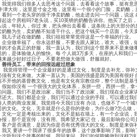
，我觉得我们很多人去思考这个问题，去看看这个故事，挺有意
 牛津大街，这里是寸金之地，这里有一个很小的门脸，卖奶酪，
，看到一个老头穿的很干净卖奶酪，他走进去问一个问题，说这 
得起这个房租吗?老头说，买10英镑的奶酪告诉你。他买了之后
头说，年轻人，你过 来，把头伸出去看看，这条街上的大部分的
卖奶酪为生，卖奶酪不知道干什么，把这个钱买一个店面，今天卖
，我儿子还在做奶酪，我们祖祖辈辈觉得这是一个幸福的行业。
业做幸福了，你永远舒服，不要去跟人家比，谁大，谁强，做
样的才会真正的舒服，我一直认为，我们到这个世界来不是来做
活的，是体验做人的愉快。每 个人就3万多天，在座的人和我们
越来越少好好过日子，不要老想做大做强，舒服就好。
善待员工，带来的回报远超过想象
觉得管理一个企业最好的是通过文化，制度是去补充，弥补文
必须有文化来做。大家一直认为，美国的强盛是因为美国有很好 
离不开他的基督教文化，他是有文化有宗教信仰，整个法制是基
如你没有 一个很强大的文化体系，东拼一些，西拼一些，拿
的问题。我们不是政治家，我们当不了政治家，我们现在企业家讲
席还大。我们都是企业，我们可以通过企业的手段，可以通过我
善人类的商业发展。我觉得今天我们没有 办法，也做不了一个城
司的文化。文化，无非就是什么是你的使命，为什么做?怎么做，价
，文化一定是考核出来的，文化不是贴在墙上，有一个企业说，我
办报，那个是宣传，没有用。我希望大家记 住，最后影响你公司
，客户是否满意，是因为你是否有优秀强大的文化，制度是来弥
又 要讲一个我讲了很多年的故事，这个故事影响了我，影响了
一次听到这个故事的时候，我回来问，我们如何能够做到这样?这