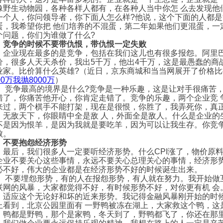
像野生动物园，各种各样人都有，在各种人当中你怎 么去发现他
一个人，你问领导者，你下面人怎么样?他说，这个下面的人都
蛋，我希望你把 他们培养的不混蛋，第二年如果他们更混蛋，一
个问题，你们为谁做了什么?
竞争的时候不要带仇恨，带仇恨一定失败
业现在最多的是竞争，包括在我们这儿也有很多报怨。阿里巴
价，很多人天天杀价，我出5千万，他出4千万，这是最愚蠢的商
业家。比价算什么英雄?（近日，京东商城和当当网展开了价格比
00万我抛8000万
）
争最高的境界是什么?竞争是一种乐趣，这是让对手很痛苦，
错了，你痛苦他开心，你肯定走错了。竞争的乐趣，两个企业竞 
来过，两个棋手不能打架，现在是很恨，你胜了，我弄死你，真
，无敌天下，你眼睛中全是敌 人，外面全是敌人。什么是企业的
不是因为恨羊，是因为我就是要吃羊，因为可以让我生存。你竞争
败。
不要抱怨经济形势
后，我们很多人一定要听经济形势。什么CPI涨了，物价原料
企业不要关心这些事情，永远不要关心总理关心的事情，经济形
必不好，伟大的企业都是在经济形势不好的时候诞生出来。
要埋怨形势，有的人在报怨形势，有人就在努力。我开始做互
联网的风暴，大家都觉得不好，有时候形势不好，对你更有机 会
，适应这个无论好和坏的近来形势。我记得金融风暴刚开始的时
上看到，北京公园里面有 一野鸭被冻在湖上，大家救这个鸭，这
，鸭都是野鸭，那个是家鸭，冬天到了，野鸭都飞了，你还在那里