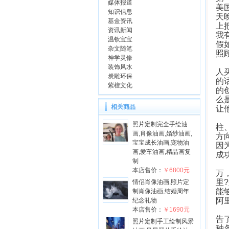
媒体报道
美
知识信息
天
基金资讯
上
资讯新闻
我
温钦宝宝
假
杂文随笔
照
神学灵修
我
装饰风水
人
炭雕环保
的
紫檀文化
的
么
相关商品
让
我
照片定制完全手绘油
柱
画,肖像油画,婚纱油画,
方
宝宝成长油画,宠物油
因
画,爱车油画,精品画复
成
制
也
本店售价：
￥6800元
万
里
情侣肖像油画,照片定
能
制肖像油画,结婚周年
阿
纪念礼物
每
本店售价：
￥1690元
告
照片定制手工绘制风景
种