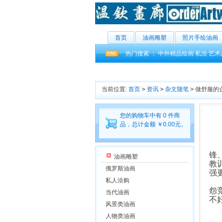
首页
油画雕塑
照片手绘油画
热门搜索 ：
中外精品绘画
私洽
艺术
当前位置:
首页
>
资讯
>
杂文随笔
>
做舒服的
您的购物车中有 0 件商
品，总计金额 ￥0.00元。
【
锋
油画雕塑
教
俄罗斯油画
强
私人洽购
马
怨
当代油画
不
风景类油画
人物类油画
在