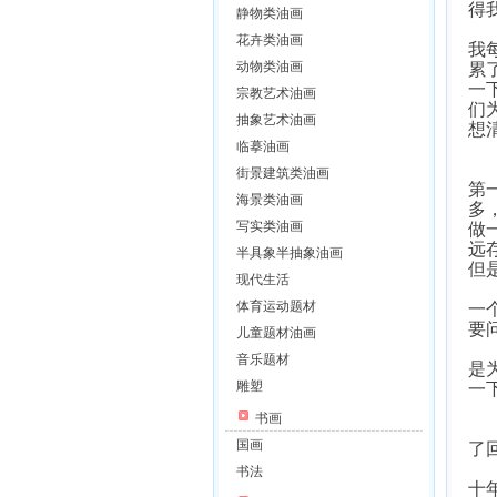
得
静物类油画
有
花卉类油画
我
动物类油画
累
一
宗教艺术油画
们
抽象艺术油画
想
临摹油画
我
街景建筑类油画
第
海景类油画
多
写实类油画
做
远
半具象半抽象油画
但
现代生活
第
体育运动题材
一
要
儿童题材油画
新
音乐题材
是
雕塑
一
书画
前
国画
了
很
书法
十