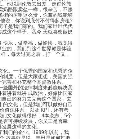
思。他说到伦敦去出差，走过伦敦
卖奶酪跟卖盐一样，很辛苦，不赚
条街的房租这么贵，你赚的钱能够
，他说，你说到底付不付得起房租?
房子是我们家的。我们家世世代代
成这个样子。我今 天就喜欢做奶
 快乐，做幸福，做愉快，我觉得
事业的，我们到这个世界赖是体验
一样，每天过完之后，打一个叉，
化。一个优秀的国家和优秀的企
的制度，但是大家想想，美国的强
于完善和补充整个基督教体系。
一些国外的法律制度未必能解决我
着讲着就讲 成政治，好像比国家
们自己的努力去完善这个国家，去
市的文化，但是我们可以做好自己
值观体系，以及 KPI，还有考
们文化做得很好，4本杂志，5个
是否可持续发展，你员工是否幸
补发展这样的文化。
我们的企业。1989年以前，我
个 故事就是说，丰田是如何打败