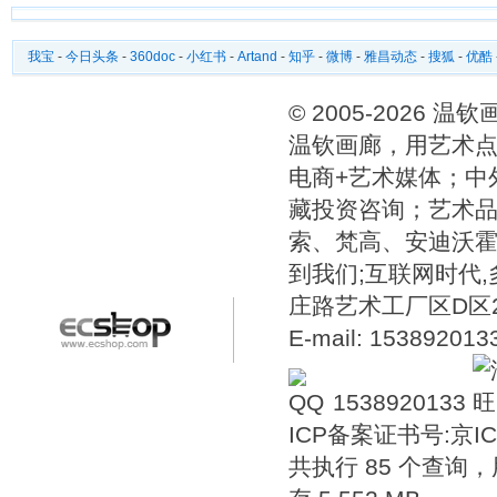
我宝
-
今日头条
-
360doc
-
小红书
-
Artand
-
知乎
-
微博
-
雅昌动态
-
搜狐
-
优酷
© 2005-2026 
温钦画廊，用艺术点
电商+艺术媒体；中
藏投资咨询；艺术
索、梵高、安迪沃
到我们;互联网时代
庄路艺术工厂区D区2号温
E-mail: 15389201
1538920133
ICP备案证书号:
京IC
共执行 85 个查询，用