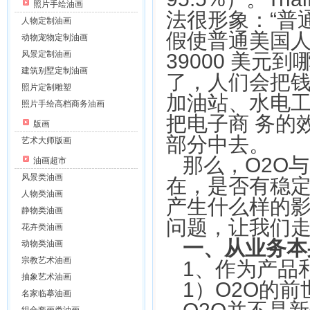
照片手绘油画
法很形象：“普
人物定制油画
假使普通美国人
动物宠物定制油画
风景定制油画
39000 美
建筑别墅定制油画
了，人们会把
照片定制雕塑
加油站、水电工
照片手绘高档商务油画
把电子商 务的
版画
部分中去。
艺术大师版画
那么，O2O
油画超市
风景类油画
在，是否有稳
人物类油画
产生什么样的
静物类油画
问题，让我们走
花卉类油画
一、从业务本
动物类油画
宗教艺术油画
1、作为产品
抽象艺术油画
1）O2O的前
名家临摹油画