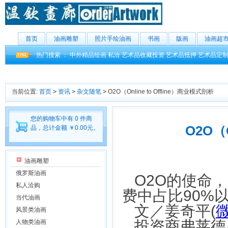
首页
油画雕塑
照片手绘油画
书画
版画
油画超
热门搜索 ：
中外精品绘画
私洽
艺术品收藏投资
艺术品抵押
艺术品定
当前位置:
首页
>
资讯
>
杂文随笔
>
O2O（Online to Offline）商业模式剖析
您的购物车中有 0 件商
O2O（O
品，总计金额 ￥0.00元。
油画雕塑
俄罗斯油画
O2O的使命
私人洽购
费中占比90%
当代油画
文／姜奇平(
风景类油画
投资商弗莱德
人物类油画