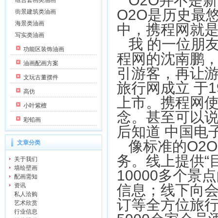
O2O并不是
组合套画类油画
O2O是历史最
街景建筑类油画
海景类油画
中，携程网就
写实类油画
我 的一位朋
功能区装饰油画
程网的沈南鹏
油画配画方案
引游客，再让
文玩古董摆件
旅行网成立 于1
高仿
上市。携程网使
小叶紫檀
念。甚至可以说
彩铅画
后知道 中国电
像标准的O2
文章分类
务。线上提供“
关于我们
墙绘壁画
10000多个
配画需知
资讯
信息；线下向
私人洽购
订等全方位旅行
艺术欣赏
行业信息