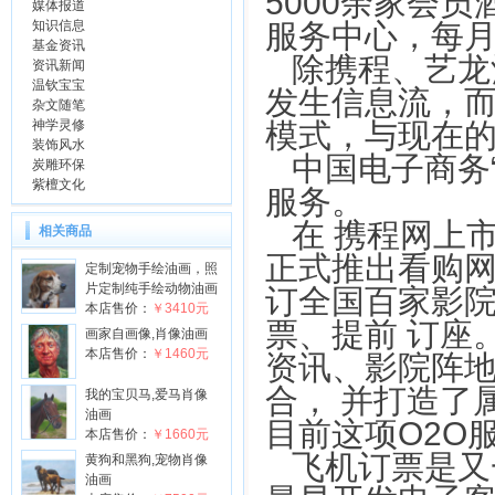
5000余家会
媒体报道
知识信息
服务中心，每
基金资讯
除携程、艺龙
资讯新闻
温钦宝宝
发生信息流，
杂文随笔
神学灵修
模式，与现在的
装饰风水
中国电子商务
炭雕环保
紫檀文化
服务。
在 携程网上
相关商品
正式推出看购
定制宠物手绘油画，照
片定制纯手绘动物油画
订全国百家影
本店售价：
￥3410元
票、提前 订座
画家自画像,肖像油画
本店售价：
￥1460元
资讯、影院阵
合， 并打造了
我的宝贝马,爱马肖像
油画
目前这项O2O
本店售价：
￥1660元
飞机订票是又
黄狗和黑狗,宠物肖像
油画