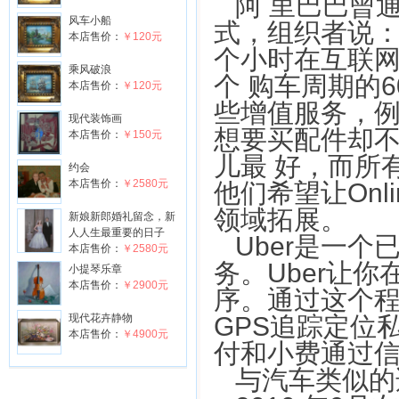
阿 里巴巴曾
风车小船
式，组织者说：
本店售价：
￥120元
个小时在互联
乘风破浪
个 购车周期的
本店售价：
￥120元
些增值服务，
现代装饰画
想要买配件却
本店售价：
￥150元
儿最 好，而所
约会
本店售价：
￥2580元
他们希望让Onli
领域拓展。
新娘新郎婚礼留念，新
人人生最重要的日子
Uber是一
本店售价：
￥2580元
务。Uber让
小提琴乐章
本店售价：
￥2900元
序。通过这个
现代花卉静物
GPS追踪定位
本店售价：
￥4900元
付和小费通过
与汽车类似的