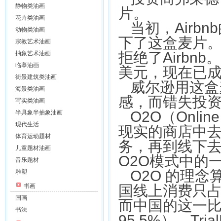
静物类油画
片。
花卉类油画
当初，Air
动物类油画
下了这盒麦片。
宗教艺术油画
拒绝了Airbnb。
抽象艺术油画
临摹油画
美元，现在已成
街景建筑类油画
威尔逊用这盒
海景类油画
感，而错失投
写实类油画
O2O（Onlin
半具象半抽象油画
现代生活
现实的商店中
体育运动题材
务，再到线下
儿童题材油画
O2O模式中的
音乐题材
O2O 的理
雕塑
书画
国线上消费只占
国画
而中国的这一比
书法
95.5%）。Tria