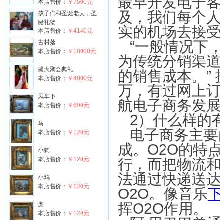
最早开发电子
本店售价：
￥7500元
及，我们每个
孩子们和圣诞老人，圣
诞礼物
实的机场去接
本店售价：
￥4140元
“一般情况下
古村落
本店售价：
￥18000元
为传统分销渠道
盛大聚会典礼
的销售成本。”
本店售价：
￥4000元
万，有过网上
风车下
航电子商务发展
本店售价：
￥600元
2）什么样的
马
电子商务主要
本店售价：
￥120元
成。O2O的特
小狗
本店售价：
￥120元
行，而把物流
法通过快递送
小鸡
本店售价：
￥120元
O2O。像音乐
挥O2O作用。
虎
本店售价：
￥120元