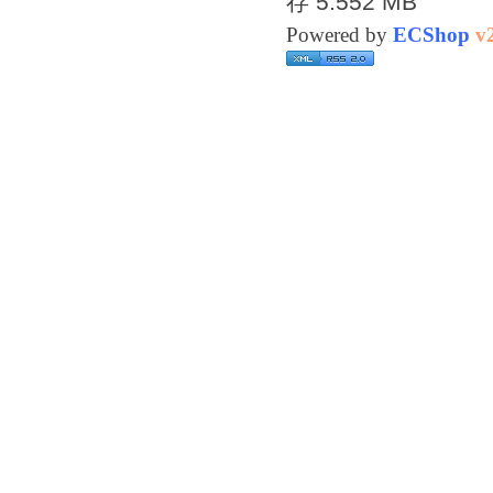
存 5.552 MB
Powered by
ECShop
v