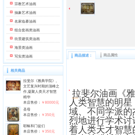
宗教艺术油画
抽象艺术油画
名家临摹油画
组合套画类油画
街景建筑类油画
海景类油画
商品属性
商品描述：
写实类油画
相关商品
拉斐尔《雅典学院》,
文艺复兴时期的顶峰之
拉斐尔油画
《
作,凝聚人类天才智慧
精华
人类智慧的明星
本店售价：
￥80000元
域、不同学派的
圣母
本店售价：
￥350元
烈地进行学术讨
耶稣和门徒们
着人类天才智慧
本店售价：
￥350元