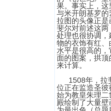
果。事实上，这
与米开朗基罗的
拉图的头像正是
斐尔对前述这两
处理也很协调，
物的衣饰有红、
水平是很高的，
面的图案，拱顶
来计算。
1508年，拉
位正在监造圣彼
始为教皇朱理二
殿绘制了大量壁
为最出色（总题