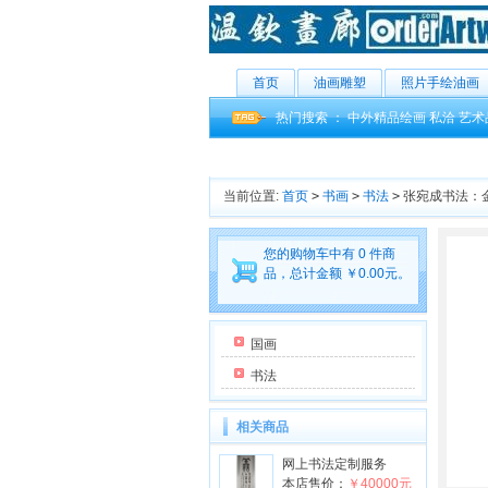
首页
油画雕塑
照片手绘油画
热门搜索 ：
中外精品绘画
私洽
艺术
当前位置:
首页
>
书画
>
书法
>
张宛成书法：
您的购物车中有 0 件商
品，总计金额 ￥0.00元。
国画
书法
相关商品
网上书法定制服务
本店售价：
￥40000元