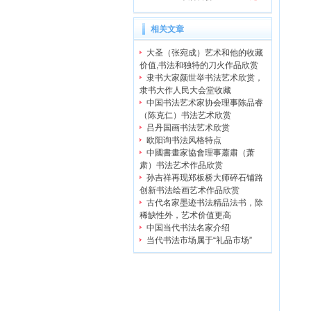
相关文章
大圣（张宛成）艺术和他的收藏
价值,书法和独特的刀火作品欣赏
隶书大家颜世举书法艺术欣赏，
隶书大作人民大会堂收藏
中国书法艺术家协会理事陈品睿
（陈克仁）书法艺术欣赏
吕丹国画书法艺术欣赏
欧阳询书法风格特点
中國書畫家協會理事蕭肅（萧
肃）书法艺术作品欣赏
孙吉祥再现郑板桥大师碎石铺路
创新书法绘画艺术作品欣赏
古代名家墨迹书法精品法书，除
稀缺性外，艺术价值更高
中国当代书法名家介绍
当代书法市场属于“礼品市场”