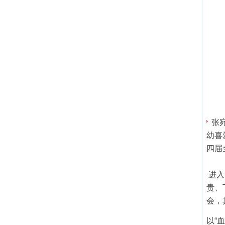
张
幼喜
四届
进入
贵、
会，
以“