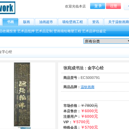
欢迎光临本店
书画
版画
油画超市
墙绘壁画工程
资讯
关于温钦画廊
品收藏投资
艺术品抵押
艺术品定制
壁画墙绘雕塑工程
艺术品评估鉴定
金字心经
张宛成书法：金字心经
商品货号：
ECS000791
商品品牌：
温钦画廊
￥7800元
市场价格：
￥6000元
本店售价：
￥6000元
注册用户：
￥5700元
VIP：
￥5700元
特殊会员：