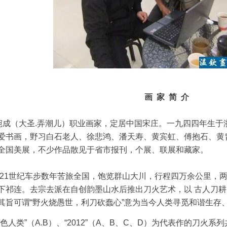
画 家 简 介
宛成
（大圣.弄潮儿）职业画家，定居中国宋庄。一九四四年生于
爱书画，野习白石老人、徐悲鸿、潘天寿、黄宾虹、傅抱石、黄
全国美展，不少作品散见于省市报刊，个展、联展和藏家。
21世纪车步数年苦旅全国，饱览群山大川，行程四万余公里，
下祁连。去宗去派在自创韵墨山水后推出刀火艺术，以 古人刀
其旨可谓“野火烧愚世，利刀砍蠢心”意为当今人类寻觅和谐生存
血色人类”（A.B）、“2012”（A、B、C、D）为代表作的刀火