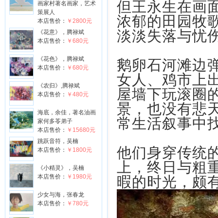
但王永生在画
画家村著名画家，艺术
策展人
浓郁的田园牧
本店售价：
￥2800元
淡淡失落与忧
《花意》，腾禄斌
本店售价：
￥680元
《花色》，腾禄斌
鹅卵石河滩边
本店售价：
￥680元
女人、鸡市上
《农归》,腾禄斌
屋墙下玩滚圈
本店售价：
￥480元
景，也没有悲
海底，余佳，著名油画
常生活叙事中
家何多苓弟子
本店售价：
￥15680元
跳跃音符，吴楠
他们身穿传统
本店售价：
￥1800元
上，终日与粗
《小精灵》，吴楠
本店售价：
￥1980元
暇的时光，颇
少女与海，张春龙
本店售价：
￥780元