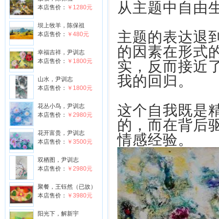
从主题中自由
本店售价：
￥1280元
坝上牧羊，陈保祖
主题的表达退
本店售价：
￥480元
的因素在形式
幸福吉祥，尹训志
本店售价：
￥1800元
实，反而接近
我的回归。
山水，尹训志
本店售价：
￥1800元
这个自我既是
花丛小鸟，尹训志
本店售价：
￥2980元
的，而在背后
花开富贵，尹训志
情感经验。
本店售价：
￥3500元
双栖图，尹训志
本店售价：
￥2980元
聚餐，王钰然（已故）
本店售价：
￥3980元
阳光下，解新宇