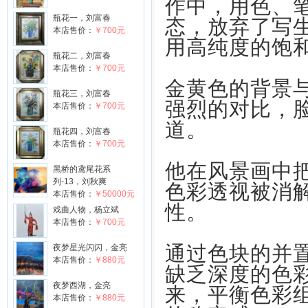
作中，用色、
瓶花一，刘富春
态，放弃了写
本店售价：
￥700元
用高纯度的饱
瓶花二，刘富春
本店售价：
￥700元
金黄色的背景
瓶花三，刘富春
强烈的对比，
本店售价：
￥700元
道。
瓶花四，刘富春
本店售价：
￥700元
他在风景画中
黑桥的鸢尾花系
列-13，刘秋爽
色彩透视被消
本店售价：
￥50000元
性。
戏曲人物，杨立斌
本店售价：
￥700元
通过色块的并
夜梦星光闪闪，金亮
本店售价：
￥880元
缺乏深度的色
夜梦西湖，金亮
来，平衡色彩
本店售价：
￥880元