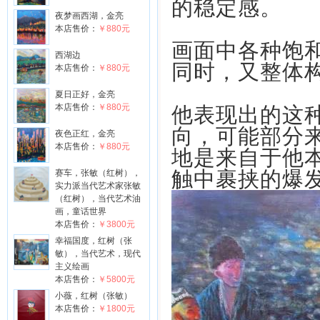
的稳定感。
夜梦画西湖，金亮
本店售价：
￥880元
画面中各种饱
西湖边
同时，又整体
本店售价：
￥880元
夏日正好，金亮
本店售价：
￥880元
他表现出的这
向，可能部分
夜色正红，金亮
本店售价：
￥880元
地是来自于他
触中裹挟的爆
赛车，张敏（红树），
实力派当代艺术家张敏
（红树），当代艺术油
画，童话世界
本店售价：
￥3800元
幸福国度，红树（张
敏），当代艺术，现代
主义绘画
本店售价：
￥5800元
小薇，红树（张敏）
本店售价：
￥1800元