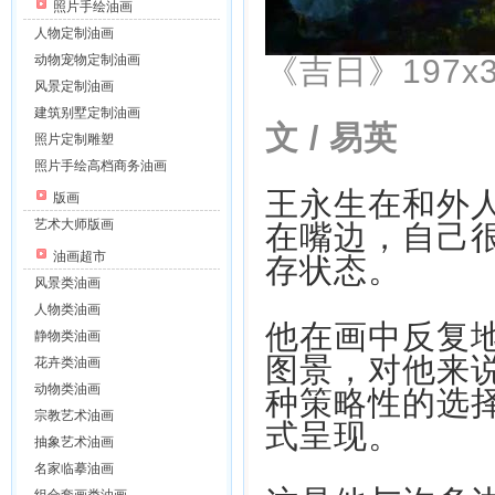
照片手绘油画
人物定制油画
动物宠物定制油画
《吉日》197x3
风景定制油画
建筑别墅定制油画
文 / 易英
照片定制雕塑
照片手绘高档商务油画
王永生在和外人
版画
艺术大师版画
在嘴边，自己
油画超市
存状态。
风景类油画
人物类油画
他在画中反复
静物类油画
图景，对他来
花卉类油画
动物类油画
种策略性的选
宗教艺术油画
式呈现。
抽象艺术油画
名家临摹油画