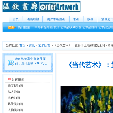
首页
油画雕塑
照片手绘油画
书画
版画
油画超
热门搜索 ：
中外精品绘画
私洽
艺术品收藏投资
艺术品抵押
艺术品定
当前位置:
首页
>
资讯
>
艺术欣赏
>
《当代艺术》：置身于土地和阳光之间 - 简
您的购物车中有 0 件商
《当代艺术》：
品，总计金额 ￥0.00元。
油画雕塑
俄罗斯油画
私人洽购
当代油画
风景类油画
人物类油画