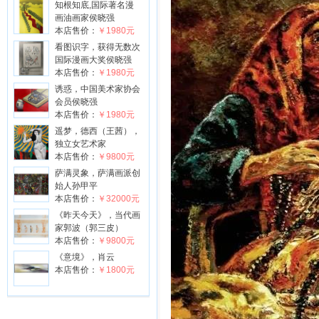
知根知底,国际著名漫
画油画家侯晓强
本店售价：
￥1980元
看图识字，获得无数次
国际漫画大奖侯晓强
本店售价：
￥1980元
诱惑，中国美术家协会
会员侯晓强
本店售价：
￥1980元
遥梦，德西（王茜），
独立女艺术家
本店售价：
￥9800元
萨满灵象，萨满画派创
始人孙甲平
本店售价：
￥32000元
《昨天今天》，当代画
家郭波（郭三皮）
本店售价：
￥9800元
《意境》，肖云
本店售价：
￥1800元