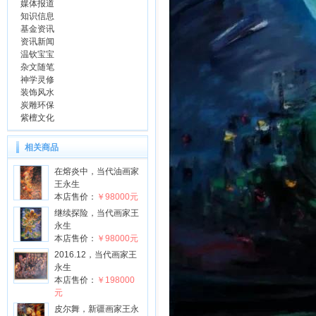
媒体报道
知识信息
基金资讯
资讯新闻
温钦宝宝
杂文随笔
神学灵修
装饰风水
炭雕环保
紫檀文化
相关商品
在熔炎中，当代油画家
王永生
本店售价：
￥98000元
继续探险，当代画家王
永生
本店售价：
￥98000元
2016.12，当代画家王
永生
本店售价：
￥198000
元
皮尔舞，新疆画家王永