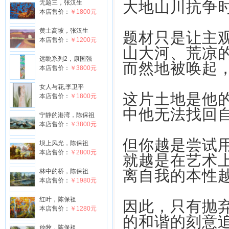
大地山川抗争
无题三，张汉生
本店售价：
￥1800元
黄土高坡，张汉生
题材只是让主
本店售价：
￥1200元
山大河、荒凉
远眺系列2，康国强
而然地被唤起
本店售价：
￥3800元
女人与花,李卫平
这片土地是他
本店售价：
￥1800元
中他无法找回
宁静的港湾，陈保祖
本店售价：
￥3800元
但你越是尝试
坝上风光，陈保祖
本店售价：
￥2800元
就越是在艺术
离自我的本性
林中的桥，陈保祖
本店售价：
￥1980元
红叶，陈保祖
因此，只有抛
本店售价：
￥1280元
的和谐的刻意
放牧，陈保祖