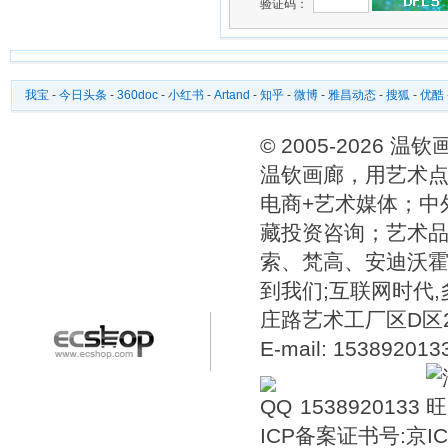
验证码：
我宝
-
今日头条
-
360doc
-
小红书
-
Artand
-
知乎
-
微博
-
雅昌动态
-
搜狐
-
优酷
© 2005-2026 
温钦画廊，用艺术点
电商+艺术媒体；中
藏投资咨询；艺术
索、梵高、安迪沃
到我们;互联网时代
庄路艺术工厂区D区2号温
E-mail: 15389201
1538920133
ICP备案证书号:
京IC