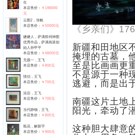
生
本店售价：
￥198000
元
云图2，张帆
本店售价：
￥50000元
《乡亲们》176x
嬷嬷人，萨满祭祠神图
优秀作品，萨满画派创
新疆和田地区
始人孙甲平
本店售价：
￥48000元
掩埋的古墓，他
无题一，王飞
至是比画画更
本店售价：
￥800元
不是源于一种
情侣，王飞
逃避，而是出
本店售价：
￥700元
浴后，王飞
本店售价：
￥700元
南疆这片土地
阳光，牵动了
当代静物，王飞
本店售价：
￥800元
这种胆大肆意
瓶花，解新宇
本店售价：
￥900元