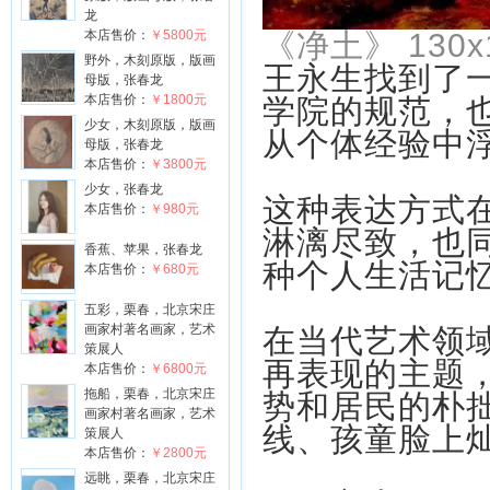
龙
本店售价：
￥5800元
《净土》 130x
野外，木刻原版，版画
王永生找到了
母版，张春龙
本店售价：
￥1800元
学院的规范，
少女，木刻原版，版画
从个体经验中
母版，张春龙
本店售价：
￥3800元
少女，张春龙
这种表达方式
本店售价：
￥980元
淋漓尽致，也
香蕉、苹果，张春龙
种个人生活记
本店售价：
￥680元
五彩，栗春，北京宋庄
画家村著名画家，艺术
在当代艺术领
策展人
再表现的主题
本店售价：
￥6800元
拖船，栗春，北京宋庄
势和居民的朴
画家村著名画家，艺术
线、孩童脸上
策展人
本店售价：
￥2800元
远眺，栗春，北京宋庄