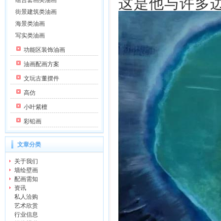
这是他与许多
组合套画类油画
街景建筑类油画
海景类油画
写实类油画
功能区装饰油画
油画配画方案
文玩古董摆件
高仿
小叶紫檀
彩铅画
文章分类
关于我们
墙绘壁画
配画需知
资讯
私人洽购
艺术欣赏
行业信息