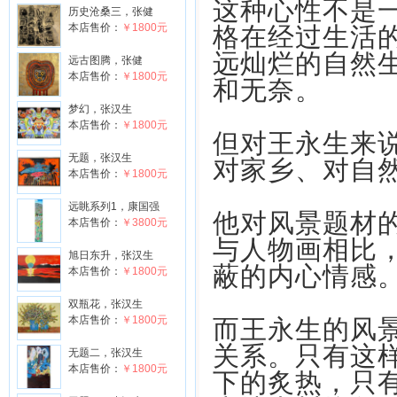
这种心性不是
历史沧桑三，张健
本店售价：
￥1800元
格在经过生活
远灿烂的自然
远古图腾，张健
本店售价：
￥1800元
和无奈。
梦幻，张汉生
本店售价：
￥1800元
但对王永生来
无题，张汉生
对家乡、对自
本店售价：
￥1800元
远眺系列1，康国强
他对风景题材
本店售价：
￥3800元
与人物画相比
旭日东升，张汉生
蔽的内心情感
本店售价：
￥1800元
双瓶花，张汉生
本店售价：
￥1800元
而王永生的风
关系。只有这
无题二，张汉生
本店售价：
￥1800元
下的炙热，只