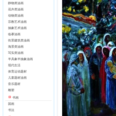
静物类油画
花卉类油画
动物类油画
宗教艺术油画
抽象艺术油画
临摹油画
街景建筑类油画
海景类油画
写实类油画
半具象半抽象油画
现代生活
体育运动题材
儿童题材油画
音乐题材
雕塑
书画
国画
书法