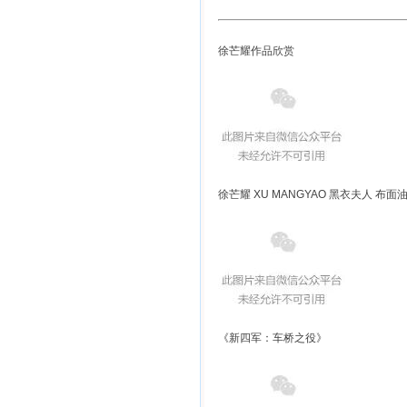
徐芒耀作品欣赏
徐芒耀 XU MANGYAO 黑衣夫人 布面油画 
《新四军：车桥之役》