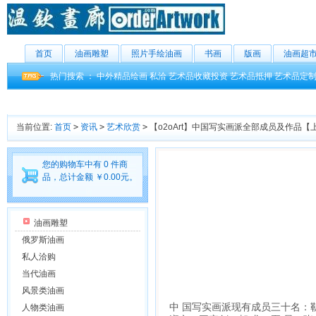
首页
油画雕塑
照片手绘油画
书画
版画
油画超
热门搜索 ：
中外精品绘画
私洽
艺术品收藏投资
艺术品抵押
艺术品定
当前位置:
首页
>
资讯
>
艺术欣赏
>
【o2oArt】中国写实画派全部成员及作品【
您的购物车中有 0 件商
品，总计金额 ￥0.00元。
油画雕塑
俄罗斯油画
私人洽购
当代油画
风景类油画
中 国写实画派现有成员三十名：
人物类油画