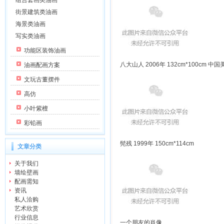
组合套画类油画
街景建筑类油画
海景类油画
写实类油画
功能区装饰油画
八大山人 2006年 132cm*100cm 中
油画配画方案
文玩古董摆件
高仿
小叶紫檀
彩铅画
髡残 1999年 150cm*114cm
文章分类
关于我们
墙绘壁画
配画需知
资讯
私人洽购
艺术欣赏
行业信息
一个朋友的肖像