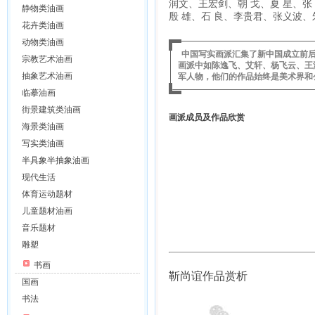
润文、王宏剑、朝 戈、夏 星、张
静物类油画
殷 雄、石 良、李贵君、张义波
花卉类油画
动物类油画
中国写实画派汇集了新中国成立前后
宗教艺术油画
画派中如陈逸飞、艾轩、杨飞云、王
抽象艺术油画
军人物，他们的作品始终是美术界和
临摹油画
街景建筑类油画
画派成员及作品欣赏
海景类油画
写实类油画
半具象半抽象油画
现代生活
体育运动题材
儿童题材油画
音乐题材
雕塑
书画
靳尚谊作品赏析
国画
书法