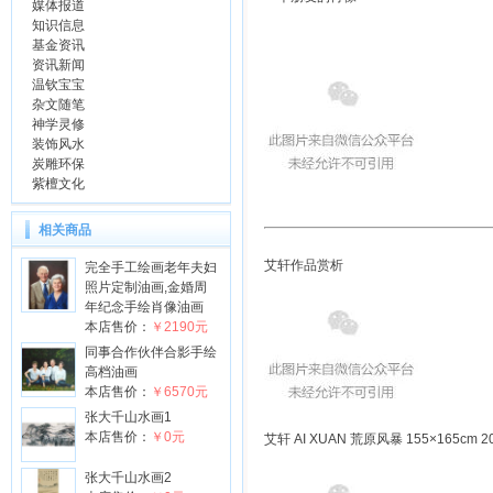
媒体报道
知识信息
基金资讯
资讯新闻
温钦宝宝
杂文随笔
神学灵修
装饰风水
炭雕环保
紫檀文化
相关商品
艾轩作品赏析
完全手工绘画老年夫妇
照片定制油画,金婚周
年纪念手绘肖像油画
本店售价：
￥2190元
同事合作伙伴合影手绘
高档油画
本店售价：
￥6570元
张大千山水画1
本店售价：
￥0元
艾轩 AI XUAN 荒原风暴 155×165cm 2
张大千山水画2