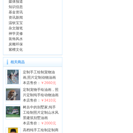
媒体报道
知识信息
基金资讯
资讯新闻
温钦宝宝
杂文随笔
神学灵修
装饰风水
炭雕环保
紫檀文化
相关商品
定制手工绘制宠物油
画,照片定制动物油画
本店售价：
￥2660元
定制宠物手绘油画，照
片定制纯手绘动物油画
本店售价：
￥3410元
树丛中的别墅家,纯手
工绘制照片定制山水风
景建筑别墅油画
本店售价：
￥2000元
高档纯手工绘制定制商