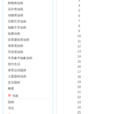
3
静物类油画
4
花卉类油画
5
动物类油画
6
7
宗教艺术油画
8
抽象艺术油画
9
临摹油画
10
街景建筑类油画
11
海景类油画
12
13
写实类油画
14
半具象半抽象油画
15
现代生活
16
体育运动题材
17
儿童题材油画
18
19
音乐题材
20
雕塑
21
书画
22
国画
23
24
书法
25