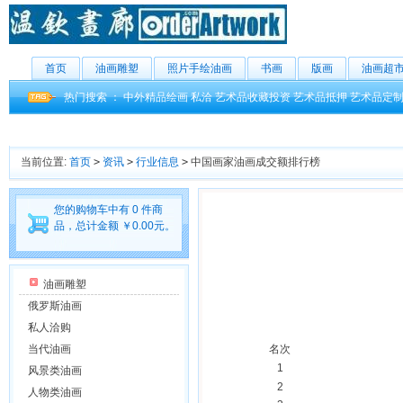
首页
油画雕塑
照片手绘油画
书画
版画
油画超
热门搜索 ：
中外精品绘画
私洽
艺术品收藏投资
艺术品抵押
艺术品定
当前位置:
首页
>
资讯
>
行业信息
>
中国画家油画成交额排行榜
您的购物车中有 0 件商
品，总计金额 ￥0.00元。
油画雕塑
俄罗斯油画
私人洽购
当代油画
名次
1
风景类油画
2
人物类油画