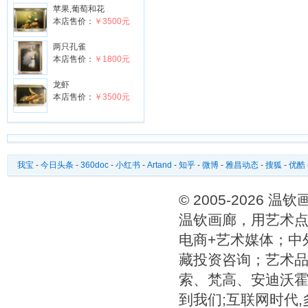
苹果,葡萄和花
本店售价：
￥3500元
两只孔雀
本店售价：
￥1800元
龙虾
本店售价：
￥3500元
我宝
-
今日头条
-
360doc
-
小红书
-
Artand
-
知乎
-
微博
-
雅昌动态
-
搜狐
-
优酷
© 2005-2026 
温钦画廊，用艺术点
电商+艺术媒体；中
藏投资咨询；艺术
索、梵高、安迪沃
到我们;互联网时代