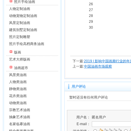
照片手绘油画
26
人物定制油画
27
动物宠物定制油画
28
29
风景定制油画
30
建筑别墅定制油画
照片定制雕塑
照片手绘高档商务油画
版画
艺术大师版画
下一篇:
2019 | 影响中国画廊行业
上一篇:
中国油画市场观察
油画超市
风景类油画
人物类油画
用户评论
静物类油画
花卉类油画
暂时还没有任何用户评论
动物类油画
宗教艺术油画
抽象艺术油画
用户名：
匿名用户
名家临摹油画
E-mail：