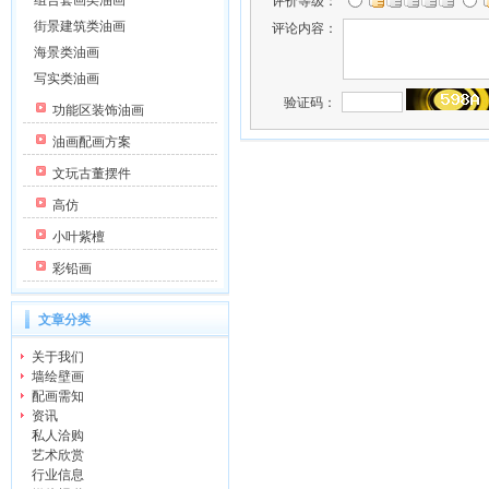
组合套画类油画
评价等级：
街景建筑类油画
评论内容：
海景类油画
写实类油画
验证码：
功能区装饰油画
油画配画方案
文玩古董摆件
高仿
小叶紫檀
彩铅画
文章分类
关于我们
墙绘壁画
配画需知
资讯
私人洽购
艺术欣赏
行业信息