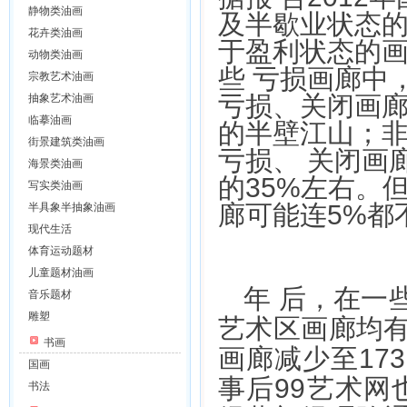
静物类油画
及半歇业状态的
花卉类油画
于盈利状态的画
动物类油画
些 亏损画廊中
宗教艺术油画
亏损、关闭画廊
抽象艺术油画
临摹油画
的半壁江山；
街景建筑类油画
亏损、 关闭画
海景类油画
的35%左右。
写实类油画
廊可能连5%都
半具象半抽象油画
现代生活
体育运动题材
儿童题材油画
年 后，在一
音乐题材
雕塑
艺术区画廊均有
书画
画廊减少至17
国画
事后99艺术网
书法