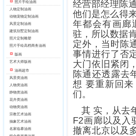
经营部经理陈通
照片手绘油画
人物定制油画
他们是怎么得来
动物宠物定制油画
年都会有画廊
风景定制油画
建筑别墅定制油画
驻，所以数据肯
照片定制雕塑
定外，当时陈通
照片手绘高档商务油画
事情进行了否
版画
大门依旧紧闭
艺术大师版画
油画超市
陈通还透露去年
风景类油画
想 要重新回
人物类油画
们。
静物类油画
花卉类油画
动物类油画
其 实，从去
宗教艺术油画
F2画廊以及入
抽象艺术油画
撤离北京以及
名家临摹油画