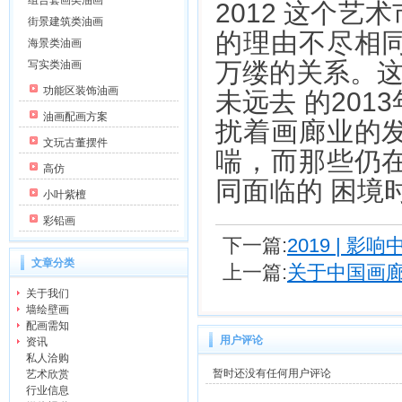
组合套画类油画
2012 这个
街景建筑类油画
的理由不尽相
海景类油画
万缕的关系。这
写实类油画
功能区装饰油画
未远去 的20
油画配画方案
扰着画廊业的
文玩古董摆件
喘，而那些仍
高仿
同面临的 困境
小叶紫檀
彩铅画
下一篇:
2019 |
文章分类
上一篇:
关于中国画
关于我们
墙绘壁画
配画需知
用户评论
资讯
私人洽购
暂时还没有任何用户评论
艺术欣赏
行业信息