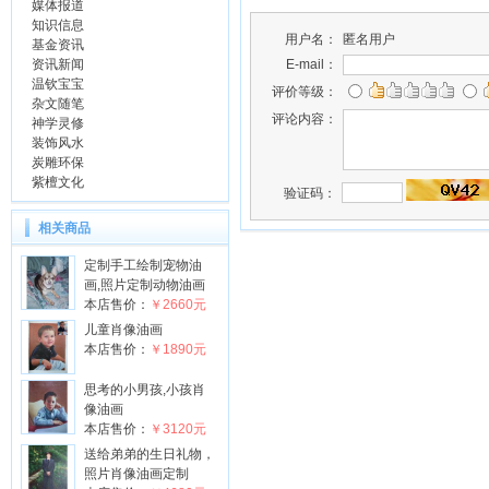
媒体报道
知识信息
用户名：
匿名用户
基金资讯
E-mail：
资讯新闻
温钦宝宝
评价等级：
杂文随笔
评论内容：
神学灵修
装饰风水
炭雕环保
紫檀文化
验证码：
相关商品
定制手工绘制宠物油
画,照片定制动物油画
本店售价：
￥2660元
儿童肖像油画
本店售价：
￥1890元
思考的小男孩,小孩肖
像油画
本店售价：
￥3120元
送给弟弟的生日礼物，
照片肖像油画定制