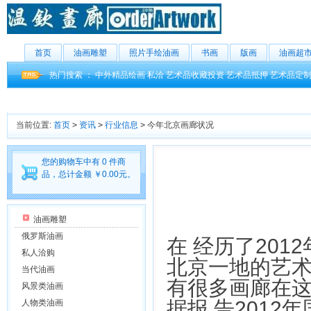
首页
油画雕塑
照片手绘油画
书画
版画
油画超
热门搜索 ：
中外精品绘画
私洽
艺术品收藏投资
艺术品抵押
艺术品定
当前位置:
首页
>
资讯
>
行业信息
>
今年北京画廊状况
您的购物车中有 0 件商
品，总计金额 ￥0.00元。
油画雕塑
俄罗斯油画
在 经历了20
私人洽购
北京一地的艺
当代油画
有很多画廊在
风景类油画
据报 告201
人物类油画