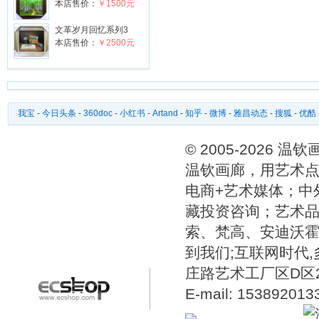
本店售价：
￥1500元
文革岁月回忆系列3
本店售价：
￥2500元
我宝
-
今日头条
-
360doc
-
小红书
-
Artand
-
知乎
-
微博
-
雅昌动态
-
搜狐
-
优酷
© 2005-2026 
温钦画廊，用艺术点
电商+艺术媒体；中
藏投资咨询；艺术
索、梵高、安迪沃
到我们;互联网时代
庄路艺术工厂区D区2号温
E-mail: 15389201