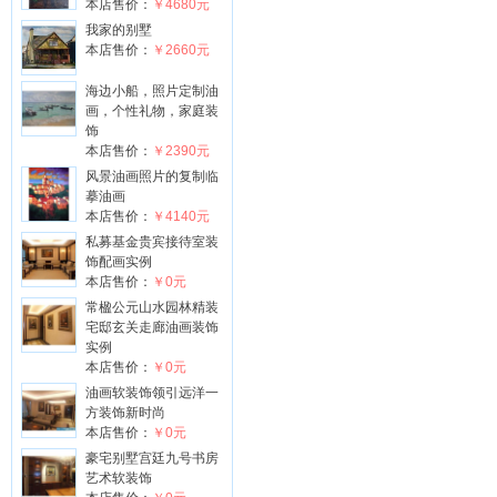
本店售价：
￥4680元
我家的别墅
本店售价：
￥2660元
海边小船，照片定制油
画，个性礼物，家庭装
饰
本店售价：
￥2390元
风景油画照片的复制临
摹油画
本店售价：
￥4140元
私募基金贵宾接待室装
饰配画实例
本店售价：
￥0元
常楹公元山水园林精装
宅邸玄关走廊油画装饰
实例
本店售价：
￥0元
油画软装饰领引远洋一
方装饰新时尚
本店售价：
￥0元
豪宅别墅宫廷九号书房
艺术软装饰