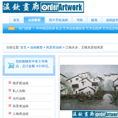
首页
油画雕塑
照片手绘油画
书画
版画
油画超
热门搜索 ：
中外精品绘画
私洽
艺术品收藏投资
艺术品抵押
艺术品定
当前位置:
首页
>
油画雕塑
>
风景类油画
>
江南水乡，王晓东原创风景
您的购物车中有 0 件商
品，总计金额 ￥0.00元。
俄罗斯油画
私人洽购
当代油画
风景类油画
人物类油画