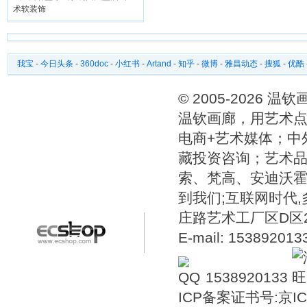
术软装饰
我宝
-
今日头条
-
360doc
-
小红书
-
Artand
-
知乎
-
微博
-
雅昌动态
-
搜狐
-
优酷
© 2005-2026 
温钦画廊，用艺术点
电商+艺术媒体；中
藏投资咨询；艺术
索、梵高、安迪沃
到我们;互联网时代
庄路艺术工厂区D区2号温
E-mail: 15389201
1538920133
ICP备案证书号:
京IC