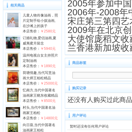
2005
年参加中国
相关商品
2006
年
-2008
年
儿童人物肖像油画，照
宋庄第三第四艺
片定制手绘小孩油画,
在沙滩上的孩子
2009
年在北京创
本店售价：
￥2580元
大使馆庞稻文收
订婚礼物,爱侣油画,夏
威夷蜜月留念
兰香港新加坡收
本店售价：
￥5940元
温州电视台女主持照片
定制油画
商品标签
本店售价：
￥1890元
荷塘情趣,当代写意油
画大师王柏松精品
本店售价：
￥25000元
购买记录
忆南方,当代中国著名
油画家王晓东收藏精品
还没有人购买过此商
本店售价：
￥8500元
村头,当代中国著名油
画家王柏松
用户评论
本店售价：
￥14800元
向日葵,当代中国著名
暂时还没有任何用户评论
油画家王柏松