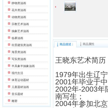
静物类油画
花卉类油画
动物类油画
宗教艺术油画
抽象艺术油画
临摹油画
商品属性
商品描述：
街景建筑类油画
海景类油画
王晓东艺术简历
写实类油画
半具象半抽象油画
1979
年出生辽宁
现代生活
2001
年毕业于中
体育运动题材
2002
年
-2003
年
儿童题材油画
音乐题材
南写生；
雕塑
2004
年参加北京