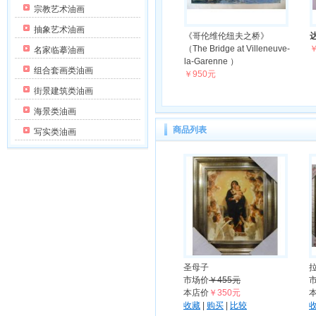
宗教艺术油画
抽象艺术油画
《哥伦维伦纽夫之桥》
（The Bridge at Villeneuve-
￥
名家临摹油画
la-Garenne ）
组合套画类油画
￥950元
街景建筑类油画
海景类油画
商品列表
写实类油画
圣母子
市场价
￥455元
本店价
￥350元
收藏
|
购买
|
比较