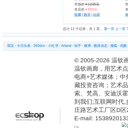
市场价
￥1235元
本店价
￥950元
收藏
|
购买
|
比较
总计 12 个记录，共 1 页。
第一页
上一页
我宝
-
今日头条
-
360doc
-
小红书
-
Artand
-
知乎
-
微博
-
雅昌动态
-
搜狐
-
优酷
© 2005-2026 
温钦画廊，用艺术点
电商+艺术媒体；中
藏投资咨询；艺术
索、梵高、安迪沃
到我们;互联网时代
庄路艺术工厂区D区2号温
E-mail: 15389201