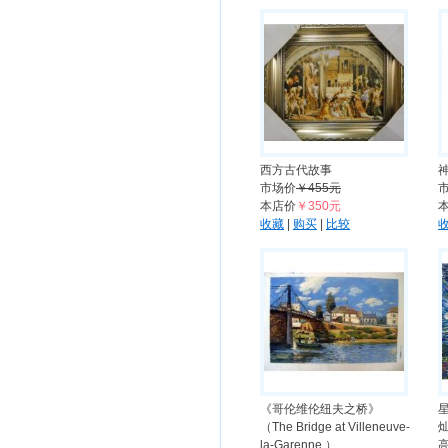
西方古代故事
市场价
￥455元
本店价
￥350元
收藏
|
购买
|
比较
《哥伦维伦纽夫之桥》
（The Bridge at Villeneuve-
la-Garenne ）