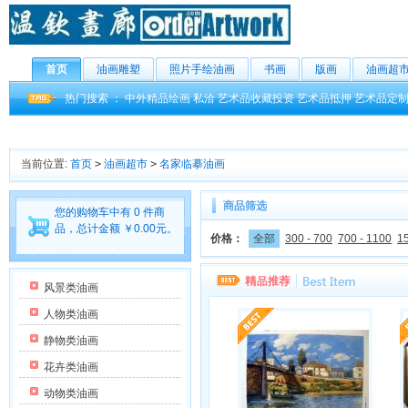
首页
油画雕塑
照片手绘油画
书画
版画
油画超
热门搜索 ：
中外精品绘画
私洽
艺术品收藏投资
艺术品抵押
艺术品定
当前位置:
首页
>
油画超市
>
名家临摹油画
商品筛选
您的购物车中有 0 件商
品，总计金额 ￥0.00元。
价格：
全部
300 - 700
700 - 1100
15
风景类油画
人物类油画
静物类油画
花卉类油画
动物类油画